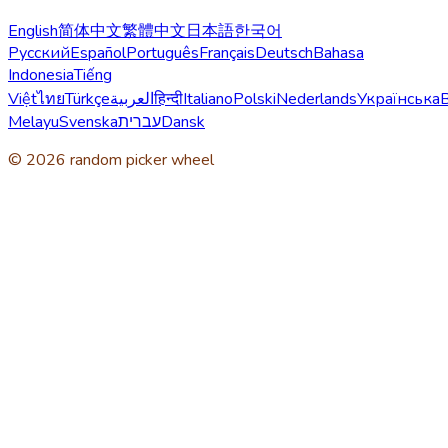
English
简体中文
繁體中文
日本語
한국어
Русский
Español
Português
Français
Deutsch
Bahasa
Indonesia
Tiếng
Việt
ไทย
Türkçe
العربية
हिन्दी
Italiano
Polski
Nederlands
Українська
Melayu
Svenska
עברית
Dansk
© 2026 random picker wheel