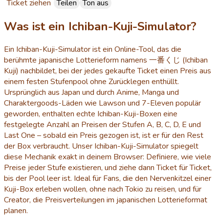
Ticket ziehen
Teilen
Ton aus
Was ist ein Ichiban-Kuji-Simulator?
Ein Ichiban-Kuji-Simulator ist ein Online-Tool, das die
berühmte japanische Lotterieform namens 一番くじ (Ichiban
Kuji) nachbildet, bei der jedes gekaufte Ticket einen Preis aus
einem festen Stufenpool ohne Zurücklegen enthüllt.
Ursprünglich aus Japan und durch Anime, Manga und
Charaktergoods-Läden wie Lawson und 7-Eleven populär
geworden, enthalten echte Ichiban-Kuji-Boxen eine
festgelegte Anzahl an Preisen der Stufen A, B, C, D, E und
Last One – sobald ein Preis gezogen ist, ist er für den Rest
der Box verbraucht. Unser Ichiban-Kuji-Simulator spiegelt
diese Mechanik exakt in deinem Browser: Definiere, wie viele
Preise jeder Stufe existieren, und ziehe dann Ticket für Ticket,
bis der Pool leer ist. Ideal für Fans, die den Nervenkitzel einer
Kuji-Box erleben wollen, ohne nach Tokio zu reisen, und für
Creator, die Preisverteilungen im japanischen Lotterieformat
planen.