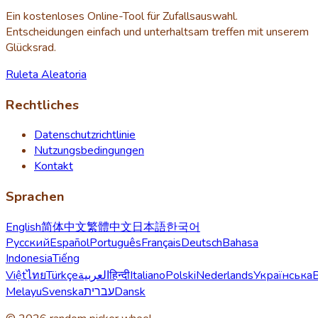
Ein kostenloses Online-Tool für Zufallsauswahl.
Entscheidungen einfach und unterhaltsam treffen mit unserem
Glücksrad.
Ruleta Aleatoria
Rechtliches
Datenschutzrichtlinie
Nutzungsbedingungen
Kontakt
Sprachen
English
简体中文
繁體中文
日本語
한국어
Русский
Español
Português
Français
Deutsch
Bahasa
Indonesia
Tiếng
Việt
ไทย
Türkçe
العربية
हिन्दी
Italiano
Polski
Nederlands
Українська
Melayu
Svenska
עברית
Dansk