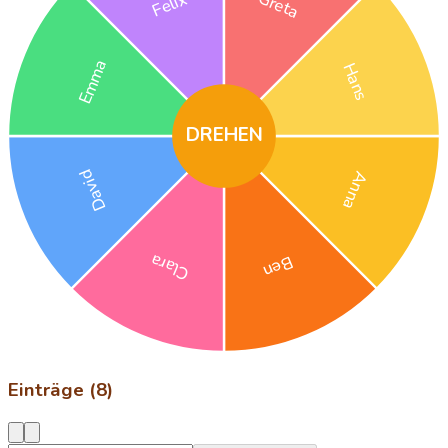
Greta
Felix
Emma
Hans
DREHEN
David
Anna
Clara
Ben
Einträge (8)