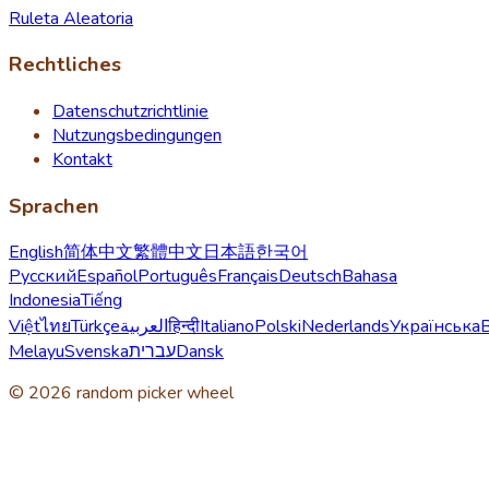
Ruleta Aleatoria
Rechtliches
Datenschutzrichtlinie
Nutzungsbedingungen
Kontakt
Sprachen
English
简体中文
繁體中文
日本語
한국어
Русский
Español
Português
Français
Deutsch
Bahasa
Indonesia
Tiếng
Việt
ไทย
Türkçe
العربية
हिन्दी
Italiano
Polski
Nederlands
Українська
Melayu
Svenska
עברית
Dansk
© 2026 random picker wheel