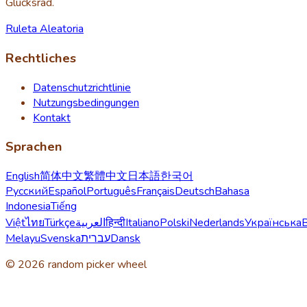
Glücksrad.
Ruleta Aleatoria
Rechtliches
Datenschutzrichtlinie
Nutzungsbedingungen
Kontakt
Sprachen
English
简体中文
繁體中文
日本語
한국어
Русский
Español
Português
Français
Deutsch
Bahasa
Indonesia
Tiếng
Việt
ไทย
Türkçe
العربية
हिन्दी
Italiano
Polski
Nederlands
Українська
Melayu
Svenska
עברית
Dansk
© 2026 random picker wheel