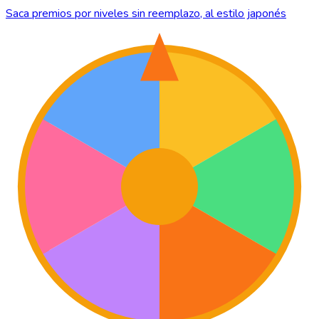
Saca premios por niveles sin reemplazo, al estilo japonés