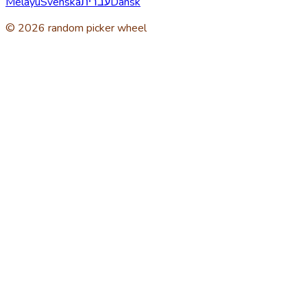
Melayu
Svenska
עברית
Dansk
© 2026 random picker wheel