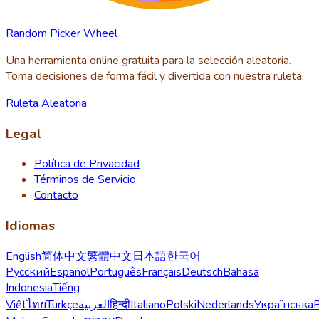
Random Picker Wheel
Una herramienta online gratuita para la selección aleatoria.
Toma decisiones de forma fácil y divertida con nuestra ruleta.
Ruleta Aleatoria
Legal
Política de Privacidad
Términos de Servicio
Contacto
Idiomas
English
简体中文
繁體中文
日本語
한국어
Русский
Español
Português
Français
Deutsch
Bahasa
Indonesia
Tiếng
Việt
ไทย
Türkçe
العربية
हिन्दी
Italiano
Polski
Nederlands
Українська