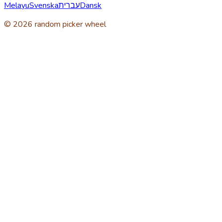
Melayu
Svenska
עברית
Dansk
© 2026 random picker wheel