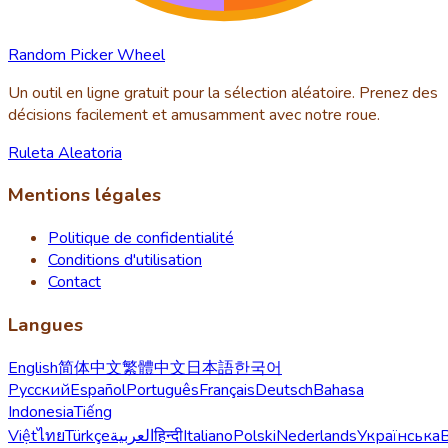
Random Picker Wheel
Un outil en ligne gratuit pour la sélection aléatoire. Prenez des
décisions facilement et amusamment avec notre roue.
Ruleta Aleatoria
Mentions légales
Politique de confidentialité
Conditions d'utilisation
Contact
Langues
English
简体中文
繁體中文
日本語
한국어
Русский
Español
Português
Français
Deutsch
Bahasa
Indonesia
Tiếng
Việt
ไทย
Türkçe
العربية
हिन्दी
Italiano
Polski
Nederlands
Українська