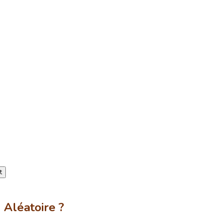
t
 Aléatoire ?