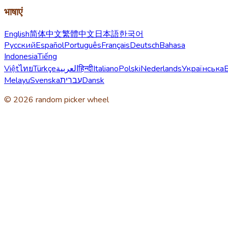
भाषाएं
English
简体中文
繁體中文
日本語
한국어
Русский
Español
Português
Français
Deutsch
Bahasa
Indonesia
Tiếng
Việt
ไทย
Türkçe
العربية
हिन्दी
Italiano
Polski
Nederlands
Українська
Melayu
Svenska
עברית
Dansk
© 2026 random picker wheel