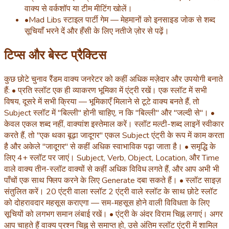
वाक्य से वर्कशॉप या टीम मीटिंग खोलें।
•
Mad Libs स्टाइल पार्टी गेम — मेहमानों को इनसाइड जोक से शब्द
सूचियाँ भरने दें और हँसी के लिए नतीजे ज़ोर से पढ़ें।
टिप्स और बेस्ट प्रैक्टिस
कुछ छोटे चुनाव रैंडम वाक्य जनरेटर को कहीं अधिक मज़ेदार और उपयोगी बनाते
हैं: • प्रति स्लॉट एक ही व्याकरण भूमिका में एंट्री रखें। एक स्लॉट में सभी
विषय, दूसरे में सभी क्रिया — भूमिकाएँ मिलाने से टूटे वाक्य बनते हैं, तो
Subject स्लॉट में "बिल्ली" होनी चाहिए, न कि "बिल्ली" और "जल्दी से"। •
केवल एकल शब्द नहीं, वाक्यांश इस्तेमाल करें। स्लॉट मल्टी-शब्द लाइनें स्वीकार
करते हैं, तो "एक थका बूढ़ा जादूगर" एकल Subject एंट्री के रूप में काम करता
है और अकेले "जादूगर" से कहीं अधिक स्वाभाविक पढ़ा जाता है। • समृद्धि के
लिए 4+ स्लॉट पर जाएं। Subject, Verb, Object, Location, और Time
वाले वाक्य तीन-स्लॉट वाक्यों से कहीं अधिक विविध लगते हैं, और आप अभी भी
पाँचों एक साथ फ्लिप करने के लिए Generate दबा सकते हैं। • स्लॉट साइज़
संतुलित करें। 20 एंट्री वाला स्लॉट 2 एंट्री वाले स्लॉट के साथ छोटे स्लॉट
को दोहरावदार महसूस कराएगा — सम-महसूस होने वाली विविधता के लिए
सूचियों को लगभग समान लंबाई रखें। • एंट्री के अंदर विराम चिह्न लगाएं। अगर
आप चाहते हैं वाक्य प्रश्न चिह्न से समाप्त हो, उसे अंतिम स्लॉट एंट्री में शामिल