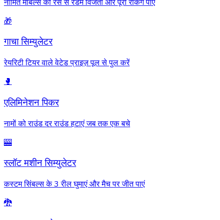
नामित मार्बल्स की रेस से रैंडम विजेता और पूरी रैंकिंग पाएं
🎁
गाचा सिम्युलेटर
रेयरिटी टियर वाले वेटेड प्राइज़ पूल से पुल करें
🥊
एलिमिनेशन पिकर
नामों को राउंड दर राउंड हटाएं जब तक एक बचे
🎰
स्लॉट मशीन सिम्युलेटर
कस्टम सिंबल्स के 3 रील घुमाएं और मैच पर जीत पाएं
🐉