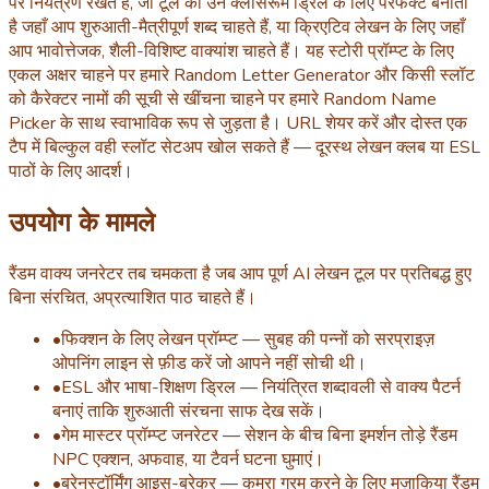
पर नियंत्रण रखते हैं, जो टूल को उन क्लासरूम ड्रिल के लिए परफेक्ट बनाता
है जहाँ आप शुरुआती-मैत्रीपूर्ण शब्द चाहते हैं, या क्रिएटिव लेखन के लिए जहाँ
आप भावोत्तेजक, शैली-विशिष्ट वाक्यांश चाहते हैं। यह स्टोरी प्रॉम्प्ट के लिए
एकल अक्षर चाहने पर हमारे Random Letter Generator और किसी स्लॉट
को कैरेक्टर नामों की सूची से खींचना चाहने पर हमारे Random Name
Picker के साथ स्वाभाविक रूप से जुड़ता है। URL शेयर करें और दोस्त एक
टैप में बिल्कुल वही स्लॉट सेटअप खोल सकते हैं — दूरस्थ लेखन क्लब या ESL
पाठों के लिए आदर्श।
उपयोग के मामले
रैंडम वाक्य जनरेटर तब चमकता है जब आप पूर्ण AI लेखन टूल पर प्रतिबद्ध हुए
बिना संरचित, अप्रत्याशित पाठ चाहते हैं।
•
फिक्शन के लिए लेखन प्रॉम्प्ट — सुबह की पन्नों को सरप्राइज़
ओपनिंग लाइन से फ़ीड करें जो आपने नहीं सोची थी।
•
ESL और भाषा-शिक्षण ड्रिल — नियंत्रित शब्दावली से वाक्य पैटर्न
बनाएं ताकि शुरुआती संरचना साफ देख सकें।
•
गेम मास्टर प्रॉम्प्ट जनरेटर — सेशन के बीच बिना इमर्शन तोड़े रैंडम
NPC एक्शन, अफवाह, या टैवर्न घटना घुमाएं।
•
ब्रेनस्टॉर्मिंग आइस-ब्रेकर — कमरा गरम करने के लिए मज़ाकिया रैंडम