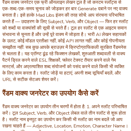
रैंडम वाक्य जनरेटर एक फ्री ऑनलाइन लेखन टूल है जो कस्टम स्लॉट्स से
एक-शब्द-एक-समय चुनाव को जोड़कर हर बार Generate दबाने पर नए वाक्य
बनाता है। इसे हल्के Mad Libs इंजन की तरह सोचें: आप संरचना परिभाषित
करते हैं — उदाहरण के लिए Subject, Verb, और Object — फिर हर स्लॉट
को शब्दों या वाक्यांशों की सूची से भरते हैं। टूल हर स्लॉट से एक आइटम समान
संभावना से चुनता है और उन्हें पूरे वाक्य में जोड़ता है। भारी AI लेखन सहायकों
के उलट, कोई मॉडल प्रतीक्षा नहीं, कोई API लागत नहीं, और कोई गोपनीयता
समझौता नहीं: सब कुछ आपके ब्राउज़र में क्रिप्टोग्राफिकली सुरक्षित रैंडमनेस
से चलता है। यह प्रॉम्प्ट ढूंढ रहे फिक्शन लेखकों, शुरुआती शब्दावली से वाक्य
पैटर्न ड्रिल करने वाले ESL शिक्षकों, फ्लेवर टेक्स्ट तैयार करने वाले गेम
मास्टर्स, और अप्रत्याशित शब्द संयोजनों को पसंद करने वाले किसी भी व्यक्ति
के लिए काम करता है। स्लॉट जोड़ें या हटाएं, अपनी शब्द सूचियाँ बदलें, और
URL से सटीक सेटअप शेयर करें।
रैंडम वाक्य जनरेटर का उपयोग कैसे करें
रैंडम वाक्य जनरेटर का उपयोग तीन चरणों में होता है: 1. अपने स्लॉट परिभाषित
करें। टूल Subject, Verb, और Object लेबल वाले तीन स्लॉट से शुरू होता
है। स्लॉट नाम इनपुट का उपयोग कर किसी भी स्लॉट का नाम बदलें जो आप
रखना चाहते हैं — Adjective, Location, Emotion, Character Name।