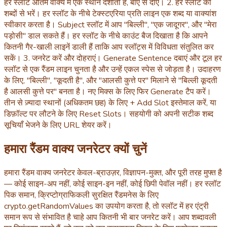
हर स्लॉट अंतिम वाक्य में एक स्थान दर्शाता है, बाएं से दाएं। 2. हर स्लॉट को
शब्दों से भरें। हर स्लॉट के नीचे टेक्स्टएरिया प्रति लाइन एक शब्द या वाक्यांश
स्वीकार करता है। Subject स्लॉट में आप "बिल्ली", "एक जादूगर", और "मेरा
पड़ोसी" डाल सकते हैं। हर स्लॉट के नीचे काउंट बैज दिखाता है कि आपने
कितनी गैर-खाली लाइनें डाली हैं ताकि आप स्लॉट्स में विविधता संतुलित कर
सकें। 3. जनरेट करें और दोहराएं। Generate Sentence दबाएं और टूल हर
स्लॉट से एक रैंडम लाइन चुनता है और उन्हें एकल स्पेस से जोड़ता है। उदाहरण
के लिए, "बिल्ली", "कूदती है", और "आलसी कुत्ते पर" मिलाने से "बिल्ली कूदती
है आलसी कुत्ते पर" बनता है। नए मिक्स के लिए फिर Generate टैप करें।
तीन से ज़्यादा स्थानों (अधिकतम छह) के लिए + Add Slot इस्तेमाल करें, या
डिफ़ॉल्ट पर लौटने के लिए Reset Slots। सहयोगी को अपनी सटीक शब्द
सूचियाँ भेजने के लिए URL शेयर करें।
हमारा रैंडम वाक्य जनरेटर क्यों चुनें
हमारा रैंडम वाक्य जनरेटर केवल-ब्राउज़र, विज्ञापन-मुक्त, और पूरी तरह मुफ्त है
— कोई साइन-अप नहीं, कोई साइन-इन नहीं, कोई छिपी पेवॉल नहीं। हर स्लॉट
पिक समान, क्रिप्टोग्राफिकली सुरक्षित रैंडमनेस के लिए
crypto.getRandomValues का उपयोग करता है, तो स्लॉट में हर एंट्री
समान रूप से संभावित है चाहे आप कितनी भी बार जनरेट करें। आप शब्दावली