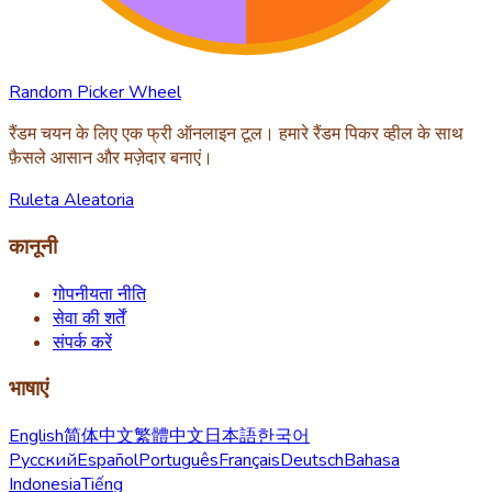
Random Picker Wheel
रैंडम चयन के लिए एक फ्री ऑनलाइन टूल। हमारे रैंडम पिकर व्हील के साथ
फ़ैसले आसान और मज़ेदार बनाएं।
Ruleta Aleatoria
कानूनी
गोपनीयता नीति
सेवा की शर्तें
संपर्क करें
भाषाएं
English
简体中文
繁體中文
日本語
한국어
Русский
Español
Português
Français
Deutsch
Bahasa
Indonesia
Tiếng