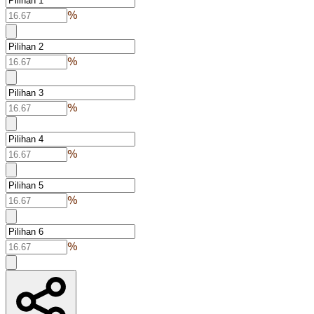
%
%
%
%
%
%