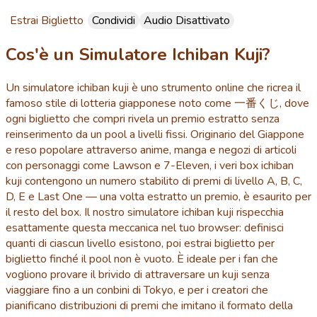
Estrai Biglietto
Condividi
Audio Disattivato
Cos'è un Simulatore Ichiban Kuji?
Un simulatore ichiban kuji è uno strumento online che ricrea il
famoso stile di lotteria giapponese noto come 一番くじ, dove
ogni biglietto che compri rivela un premio estratto senza
reinserimento da un pool a livelli fissi. Originario del Giappone
e reso popolare attraverso anime, manga e negozi di articoli
con personaggi come Lawson e 7-Eleven, i veri box ichiban
kuji contengono un numero stabilito di premi di livello A, B, C,
D, E e Last One — una volta estratto un premio, è esaurito per
il resto del box. Il nostro simulatore ichiban kuji rispecchia
esattamente questa meccanica nel tuo browser: definisci
quanti di ciascun livello esistono, poi estrai biglietto per
biglietto finché il pool non è vuoto. È ideale per i fan che
vogliono provare il brivido di attraversare un kuji senza
viaggiare fino a un conbini di Tokyo, e per i creatori che
pianificano distribuzioni di premi che imitano il formato della