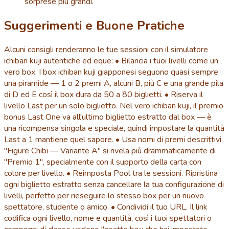
sorprese più grandi.
Suggerimenti e Buone Pratiche
Alcuni consigli renderanno le tue sessioni con il simulatore
ichiban kuji autentiche ed eque: • Bilancia i tuoi livelli come un
vero box. I box ichiban kuji giapponesi seguono quasi sempre
una piramide — 1 o 2 premi A, alcuni B, più C e una grande pila
di D ed E così il box dura da 50 a 80 biglietti. • Riserva il
livello Last per un solo biglietto. Nel vero ichiban kuji, il premio
bonus Last One va all'ultimo biglietto estratto dal box — è
una ricompensa singola e speciale, quindi impostare la quantità
Last a 1 mantiene quel sapore. • Usa nomi di premi descrittivi.
"Figure Chibi — Variante A" si rivela più drammaticamente di
"Premio 1", specialmente con il supporto della carta con
colore per livello. • Reimposta Pool tra le sessioni. Ripristina
ogni biglietto estratto senza cancellare la tua configurazione di
livelli, perfetto per rieseguire lo stesso box per un nuovo
spettatore, studente o amico. • Condividi il tuo URL. Il link
codifica ogni livello, nome e quantità, così i tuoi spettatori o