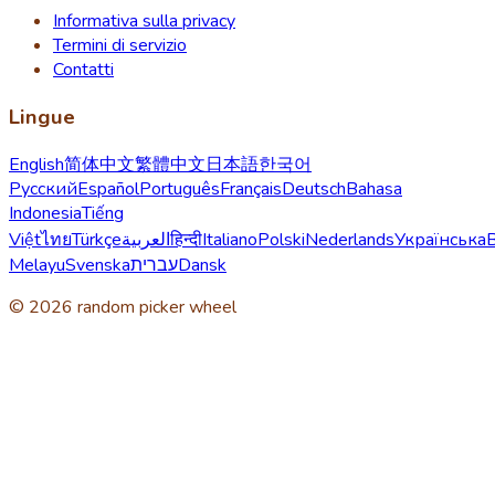
Informativa sulla privacy
Termini di servizio
Contatti
Lingue
English
简体中文
繁體中文
日本語
한국어
Русский
Español
Português
Français
Deutsch
Bahasa
Indonesia
Tiếng
Việt
ไทย
Türkçe
العربية
हिन्दी
Italiano
Polski
Nederlands
Українська
Melayu
Svenska
עברית
Dansk
© 2026 random picker wheel