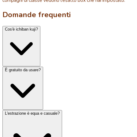
compagni di classe vedono l'esatto box che hai impostato.
Domande frequenti
Cos'è ichiban kuji?
È gratuito da usare?
L'estrazione è equa e casuale?