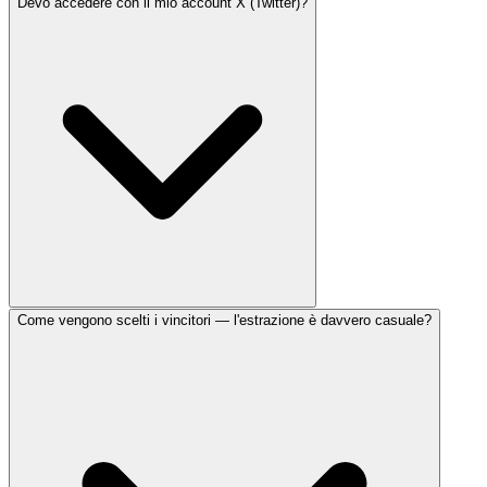
Devo accedere con il mio account X (Twitter)?
Come vengono scelti i vincitori — l'estrazione è davvero casuale?