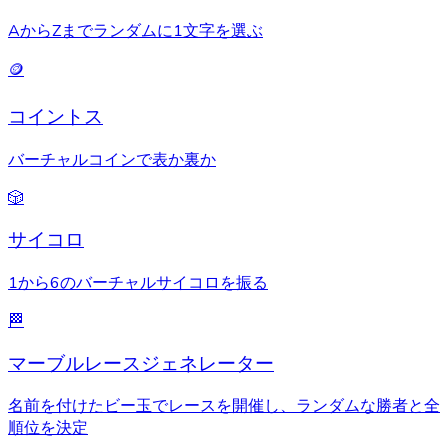
AからZまでランダムに1文字を選ぶ
🪙
コイントス
バーチャルコインで表か裏か
🎲
サイコロ
1から6のバーチャルサイコロを振る
🏁
マーブルレースジェネレーター
名前を付けたビー玉でレースを開催し、ランダムな勝者と全
順位を決定