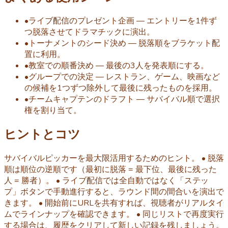
•
ライブ配信のプレゼント企画 — エントリーを1件ず
つ脱落させてドラマチックに演出。
•
トーナメントのシード決め — 脱落順をブラケット配
置に利用。
•
教室での順番決め — 最後の3人を発表順にする。
•
グループでの決定 — レストラン、ゲーム、映画など
の候補を1つずつ除外して最後に残ったものを採用。
•
チームキャプテンのドラフト — サバイバル順で選択
権を割り当て。
ヒントとコツ
サバイバルピッカーを最大限活用するためのヒント。 • 脱落
順は順位の逆順です（最初に脱落 = 最下位、最後に残った
人 = 勝者）。 • ライブ配信では全自動ではなく「ステッ
プ」ボタンで手動進行すると、ラウンド間の間合いを演出で
きます。 • 開始前にURLを共有すれば、視聴者がリアルタイ
ムでラインナップを確認できます。 • 同じリストで再度実行
する場合は、履歴をクリアして新しい記録を残しましょう。