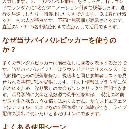
入力します。 2. 「サバイバル開始」をクリック。各ラウン
ドでランダムに1名がアニメーション付きで脱落します。進
行を早送りしたり一時停止したりもできます。 3. 1名だけ残
ると、その人が勝者です。下部に脱落順が表示されるので、
直近の2・3・5名を順位付きで次点として活用できます。
なぜ当サバイバルピッカーを使うの
か？
多くのランダムピッカーは演出なしに勝者を表示するだけで
す。当サバイバルピッカーはラウンドごとのサスペンス、次
点候補のための脱落順保存、視聴者と同じ参加者リストを見
せられる共有URLを提供します。リスト情報はブラウザに保
存されるため、繰り返しの大会もワンクリックで再開できま
す。暗号学的に安全な乱数源で公平性を担保 — 特定の名前
が長く生き残るような偏りはありません。サウンドエフェク
トはデフォルトでオフなので落ち着いた体験ができ、ライブ
配信の演出に使いたいときだけオンにできます。
よくある使用シーン