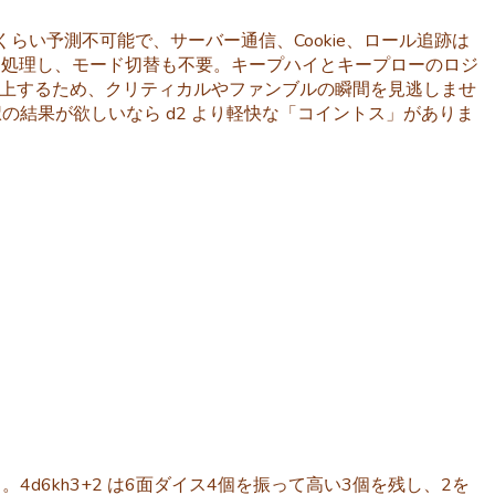
と同じくらい予測不可能で、サーバー通信、Cookie、ロール追跡は
べて処理し、モード切替も不要。キープハイとキープローのロジ
で浮上するため、クリティカルやファンブルの瞬間を見逃しませ
択の結果が欲しいなら d2 より軽快な「コイントス」がありま
。
d6kh3+2 は6面ダイス4個を振って高い3個を残し、2を