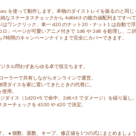
domValues を使って動作します。本物のダイストレイを振るの
純なステータスチェックから 4d6kh3 の能力値配列まです
ワンクリック、単一 d20 のナット20・ナット1 は自動
ページが可愛いアニメ付きで 1d6 や 2d6 を処理し、二
ら7時間のキャンペーンナイトまで完全にカバーできます。
デジタル問わずあらゆる卓で役立ちます。
別タブのローラーで共有しながらオンラインで運営。
遊ぶ際、物理ダイスを家に置いてきたときの代替に。
を使用。
ダイス（1d20+5 で命中、2d6+3 でダメージ）を繰り返し
チェックを d100 や d20 で決定。
• 個数、面数、キープ、修正値を1つの式にまとめましょう。4