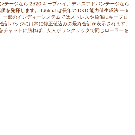
バンテージなら 2d20 キープハイ、ディスアドバンテージなら
揮します。4d6kh3 は長年の D&D 能力値生成法 — 6
もの、一部のインディーシステムではストレスや負傷にキープロ
固定値。合計バッジには常に修正値込みの最終合計が表示されます。
ようなリンクをチャットに貼れば、友人がワンクリックで同じローラーを