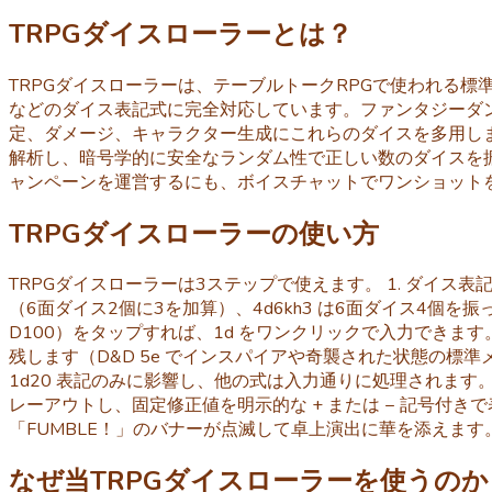
TRPGダイスローラーとは？
TRPGダイスローラーは、テーブルトークRPGで使われる標準的な
などのダイス表記式に完全対応しています。ファンタジーダ
定、ダメージ、キャラクター生成にこれらのダイスを多用し
解析し、暗号学的に安全なランダム性で正しい数のダイスを
ャンペーンを運営するにも、ボイスチャットでワンショット
TRPGダイスローラーの使い方
TRPGダイスローラーは3ステップで使えます。 1. ダイス表
（6面ダイス2個に3を加算）、4d6kh3 は6面ダイス4個を
D100）をタップすれば、1d をワンクリックで入力できます
残します（D&D 5e でインスパイアや奇襲された状態の標
1d20 表記のみに影響し、他の式は入力通りに処理されます
レーアウトし、固定修正値を明示的な + または − 記号付きで
「FUMBLE！」のバナーが点滅して卓上演出に華を添えます
なぜ当TRPGダイスローラーを使うのか