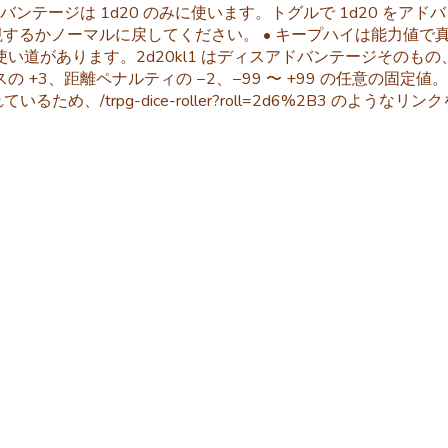
バンテージは 1d20 のみに使います。トグルで 1d20 をアド
るかノーマルに戻してください。 • キープハイは能力値で真価を発
使い道があります。2d20kl1 はディスアドバンテージその
の +3、距離ペナルティの −2、−99 〜 +99 の任意の
ため、/trpg-dice-roller?roll=2d6%2B3 の