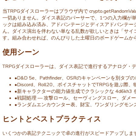
当TRPGダイスローラーはブラウザ内で crypto.getRan
一切ありません。ダイス表記のパーサーで、1つの入力欄が単
ックは組み込み済み、アドバンテージとディスアドバンテージは
ん。ダイス演出を伴わない単なる乱数が欲しいときは「サイコロ」
す。組み合わせれば、のんびりした土曜日のボードゲームか
使用シーン
TRPGダイスローラーは、ダイス表記で進行するアナログ・
•
D&D 5e、Pathfinder、OSRのキャンペーンを
•
Discord、Roll20、ボイスチャットでTRPGを
•
新キャラクターの能力値生成でクラシックな 4d6kh3 
•
戦闘処理 — 攻撃ロール、セーヴィングスロー、ダメージ
•
ランダムエンカウンター表、財宝、ワンダリングモンスター
ヒントとベストプラクティス
いくつかの表記テクニックで卓の進行がスピードアップします。 