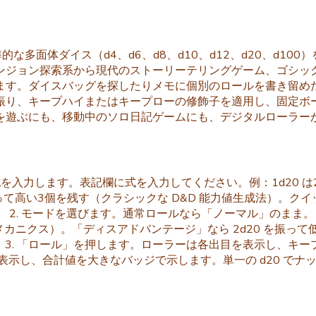
多面体ダイス（d4、d6、d8、d10、d12、d20、d100）を
ンジョン探索系から現代のストーリーテリングゲーム、ゴシック
ます。ダイスバッグを探したりメモに個別のロールを書き留めた
振り、キープハイまたはキープローの修飾子を適用し、固定ボ
を遊ぶにも、移動中のソロ日記ゲームにも、デジタルローラー
記を入力します。表記欄に式を入力してください。例：1d20 は
振って高い3個を残す（クラシックな D&D 能力値生成法）。クイッ
。 2. モードを選びます。通常ロールなら「ノーマル」のまま。
準メカニクス）。「ディスアドバンテージ」なら 2d20 を振
。 3. 「ロール」を押します。ローラーは各出目を表示し、
表示し、合計値を大きなバッジで示します。単一の d20 でナット
。