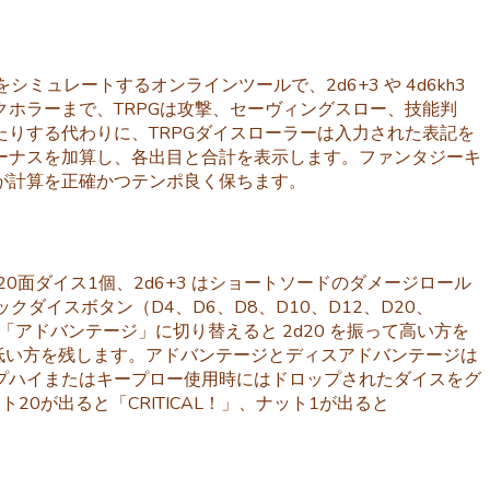
シミュレートするオンラインツールで、2d6+3 や 4d6kh3
ホラーまで、TRPGは攻撃、セーヴィングスロー、技能判
りする代わりに、TRPGダイスローラーは入力された表記を
ーナスを加算し、各出目と合計を表示します。ファンタジーキ
が計算を正確かつテンポ良く保ちます。
20面ダイス1個、2d6+3 はショートソードのダメージロール
クダイスボタン（D4、D6、D8、D10、D12、D20、
「アドバンテージ」に切り替えると 2d20 を振って高い方を
って低い方を残します。アドバンテージとディスアドバンテージは
キープハイまたはキープロー使用時にはドロップされたダイスをグ
20が出ると「CRITICAL！」、ナット1が出ると