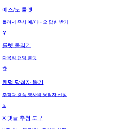
예스/노 룰렛
돌려서 즉시 예/아니오 답변 받기
🎯
룰렛 돌리기
다목적 랜덤 룰렛
🏆
랜덤 당첨자 뽑기
추첨과 경품 행사의 당첨자 선정
𝕏
X 댓글 추첨 도구