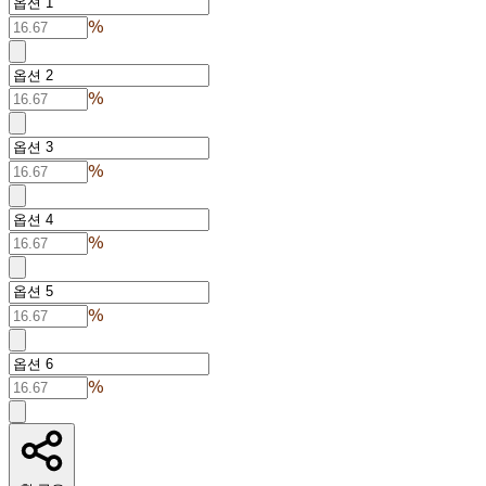
%
%
%
%
%
%