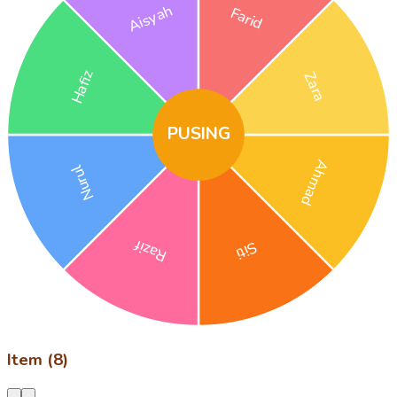
Aisyah
Farid
Hafiz
Zara
PUSING
Ahmad
Nurul
Razif
Siti
Item (8)