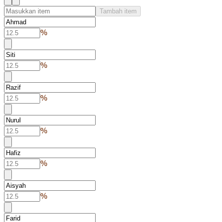
Tambah item
%
%
%
%
%
%