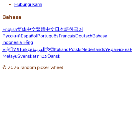
Hubungi Kami
Bahasa
English
简体中文
繁體中文
日本語
한국어
Русский
Español
Português
Français
Deutsch
Bahasa
Indonesia
Tiếng
Việt
ไทย
Türkçe
العربية
हिन्दी
Italiano
Polski
Nederlands
Українська
Melayu
Svenska
עברית
Dansk
© 2026 random picker wheel