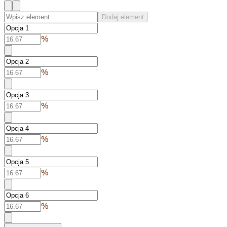
Dodaj element
%
%
%
%
%
%