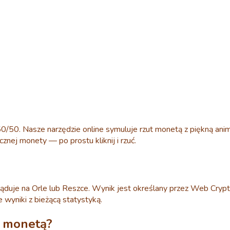
0/50. Nasze narzędzie online symuluje rzut monetą z piękną anim
cznej monety — po prostu kliknij i rzuć.
ląduje na Orle lub Reszce. Wynik jest określany przez Web Crypto
 wyniki z bieżącą statystyką.
u monetą?