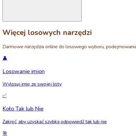
Więcej losowych narzędzi
Darmowe narzędzia online do losowego wyboru, podejmowania 
👤
Losowanie imion
Wylosuj imię ze swojej listy
✅
Koło Tak lub Nie
Zakręć, aby uzyskać szybką odpowiedź tak lub nie
🎯