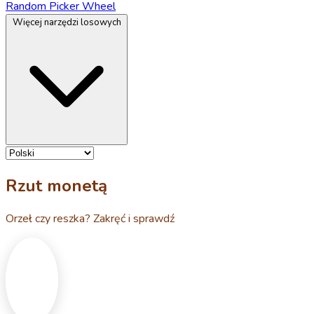
Random Picker Wheel
Więcej narzędzi losowych
Rzut monetą
Orzeł czy reszka? Zakręć i sprawdź
H
T