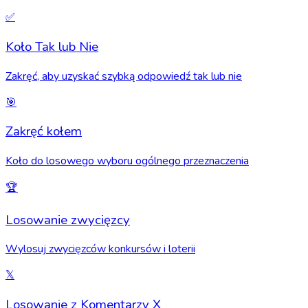
✅
Koło Tak lub Nie
Zakręć, aby uzyskać szybką odpowiedź tak lub nie
🎯
Zakręć kołem
Koło do losowego wyboru ogólnego przeznaczenia
🏆
Losowanie zwycięzcy
Wylosuj zwycięzców konkursów i loterii
𝕏
Losowanie z Komentarzy X