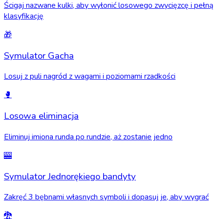
Ścigaj nazwane kulki, aby wyłonić losowego zwycięzcę i pełną
klasyfikację
🎁
Symulator Gacha
Losuj z puli nagród z wagami i poziomami rzadkości
🥊
Losowa eliminacja
Eliminuj imiona runda po rundzie, aż zostanie jedno
🎰
Symulator Jednorękiego bandyty
Zakręć 3 bębnami własnych symboli i dopasuj je, aby wygrać
🐉