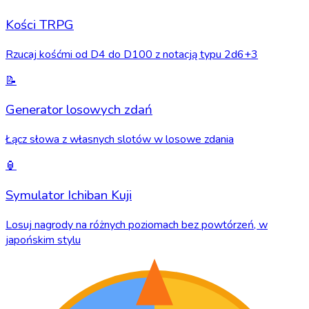
Kości TRPG
Rzucaj kośćmi od D4 do D100 z notacją typu 2d6+3
📝
Generator losowych zdań
Łącz słowa z własnych slotów w losowe zdania
🏮
Symulator Ichiban Kuji
Losuj nagrody na różnych poziomach bez powtórzeń, w
japońskim stylu