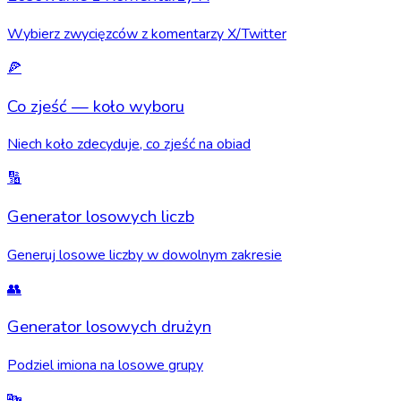
Wybierz zwycięzców z komentarzy X/Twitter
🍕
Co zjeść — koło wyboru
Niech koło zdecyduje, co zjeść na obiad
🔢
Generator losowych liczb
Generuj losowe liczby w dowolnym zakresie
👥
Generator losowych drużyn
Podziel imiona na losowe grupy
🔤