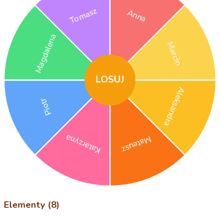
Tomasz
Anna
Magdalena
Marcin
LOSUJ
Aleksandra
Piotr
Katarzyna
Mateusz
Elementy (8)