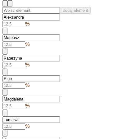
Dodaj element
%
%
%
%
%
%