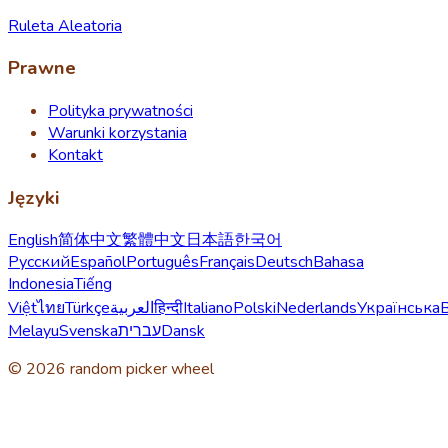
Ruleta Aleatoria
Prawne
Polityka prywatności
Warunki korzystania
Kontakt
Języki
English
简体中文
繁體中文
日本語
한국어
Русский
Español
Português
Français
Deutsch
Bahasa
Indonesia
Tiếng
Việt
ไทย
Türkçe
العربية
हिन्दी
Italiano
Polski
Nederlands
Українська
Melayu
Svenska
עברית
Dansk
© 2026 random picker wheel