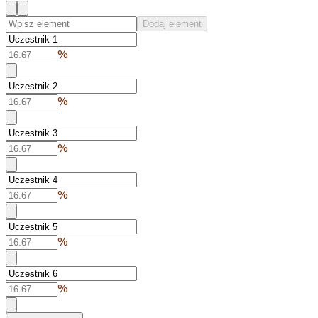
Dodaj element
%
%
%
%
%
%