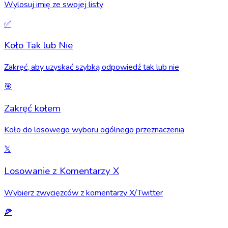
Wylosuj imię ze swojej listy
✅
Koło Tak lub Nie
Zakręć, aby uzyskać szybką odpowiedź tak lub nie
🎯
Zakręć kołem
Koło do losowego wyboru ogólnego przeznaczenia
𝕏
Losowanie z Komentarzy X
Wybierz zwycięzców z komentarzy X/Twitter
🍕