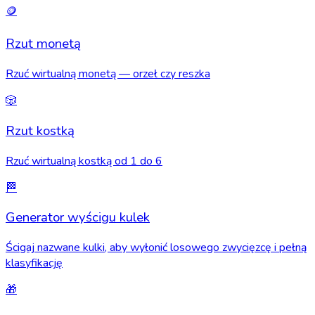
🪙
Rzut monetą
Rzuć wirtualną monetą — orzeł czy reszka
🎲
Rzut kostką
Rzuć wirtualną kostką od 1 do 6
🏁
Generator wyścigu kulek
Ścigaj nazwane kulki, aby wyłonić losowego zwycięzcę i pełną
klasyfikację
🎁