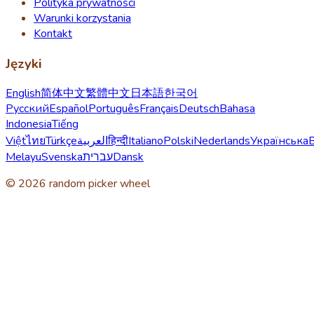
Polityka prywatności
Warunki korzystania
Kontakt
Języki
English
简体中文
繁體中文
日本語
한국어
Русский
Español
Português
Français
Deutsch
Bahasa
Indonesia
Tiếng
Việt
ไทย
Türkçe
العربية
हिन्दी
Italiano
Polski
Nederlands
Українська
Melayu
Svenska
עברית
Dansk
© 2026 random picker wheel