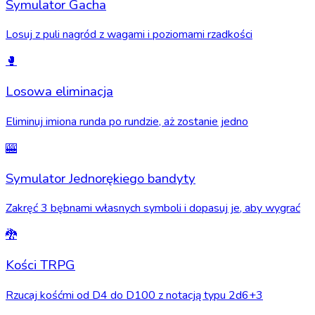
Symulator Gacha
Losuj z puli nagród z wagami i poziomami rzadkości
🥊
Losowa eliminacja
Eliminuj imiona runda po rundzie, aż zostanie jedno
🎰
Symulator Jednorękiego bandyty
Zakręć 3 bębnami własnych symboli i dopasuj je, aby wygrać
🐉
Kości TRPG
Rzucaj kośćmi od D4 do D100 z notacją typu 2d6+3