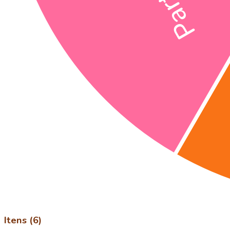
Itens (6)