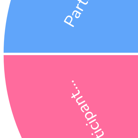
Participant…