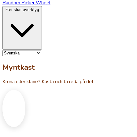
Random Picker Wheel
Fler slumpverktyg
Myntkast
Krona eller klave? Kasta och ta reda på det
H
T