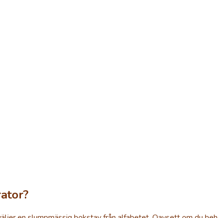
ator?
ljer en slumpmässig bokstav från alfabetet. Oavsett om du behöv