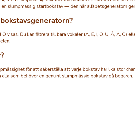
ja en slumpmässig startbokstav — den här alfabetsgeneratorn ger di
bokstavsgeneratorn?
visas. Du kan filtrera till bara vokaler (A, E, I, O, U, Å, Ä, Ö) el
elen.
r?
ssighet för att säkerställa att varje bokstav har lika stor chans
re och alla som behöver en genuint slumpmässig bokstav på begäran.