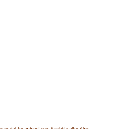
er det för ordspel som Scrabble eller Alias,