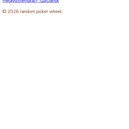
Melayu
Svenska
עברית
Dansk
© 2026 random picker wheel