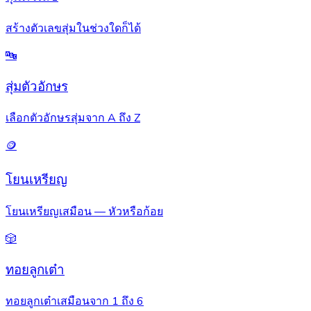
สร้างตัวเลขสุ่มในช่วงใดก็ได้
🔤
สุ่มตัวอักษร
เลือกตัวอักษรสุ่มจาก A ถึง Z
🪙
โยนเหรียญ
โยนเหรียญเสมือน — หัวหรือก้อย
🎲
ทอยลูกเต๋า
ทอยลูกเต๋าเสมือนจาก 1 ถึง 6