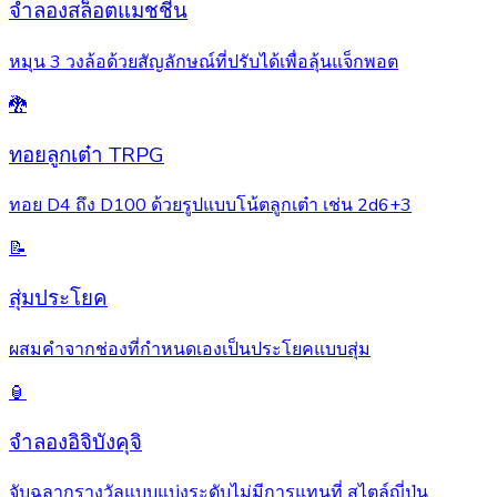
จำลองสล็อตแมชชีน
หมุน 3 วงล้อด้วยสัญลักษณ์ที่ปรับได้เพื่อลุ้นแจ็กพอต
🐉
ทอยลูกเต๋า TRPG
ทอย D4 ถึง D100 ด้วยรูปแบบโน้ตลูกเต๋า เช่น 2d6+3
📝
สุ่มประโยค
ผสมคำจากช่องที่กำหนดเองเป็นประโยคแบบสุ่ม
🏮
จำลองอิจิบังคุจิ
จับฉลากรางวัลแบบแบ่งระดับไม่มีการแทนที่ สไตล์ญี่ปุ่น