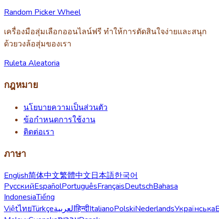
Random Picker Wheel
เครื่องมือสุ่มเลือกออนไลน์ฟรี ทำให้การตัดสินใจง่ายและสนุก
ด้วยวงล้อสุ่มของเรา
Ruleta Aleatoria
กฎหมาย
นโยบายความเป็นส่วนตัว
ข้อกำหนดการใช้งาน
ติดต่อเรา
ภาษา
English
简体中文
繁體中文
日本語
한국어
Русский
Español
Português
Français
Deutsch
Bahasa
Indonesia
Tiếng
Việt
ไทย
Türkçe
العربية
हिन्दी
Italiano
Polski
Nederlands
Українська