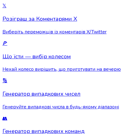
𝕏
Розіграш за Коментарями X
Виберіть переможців із коментарів X/Twitter
🍕
Що їсти — вибір колесом
Нехай колесо вирішить, що приготувати на вечерю
🔢
Генератор випадкових чисел
Генеруйте випадкові числа в будь-якому діапазоні
👥
Генератор випадкових команд