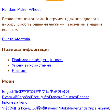
Random Picker Wheel
Безкоштовний онлайн-інструмент для випадкового
вибору. Зробіть рішення легкими і веселими з нашим
колесом.
Ruleta Aleatoria
Правова інформація
Політика конфіденційності
Умови використання
Контакт
Мови
English
简体中文
繁體中文
日本語
한국어
Русский
Español
Português
Français
Deutsch
Bahasa
Indonesia
Tiếng
Việt
ไทย
Türkçe
العربية
हिन्दी
Italiano
Polski
Nederlands
Українська