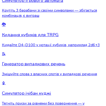
Симулятор ігрового автомата
Крутіть 3 барабани зі своїми символами — збігається
комбінація, є виграш
🐉
Кидання кубиків для TRPG
Кидайте D4–D100 у нотації кубиків, наприклад 2d6+3
📝
Генератор випадкових речень
Змішуйте слова з власних слотів у випадкові речення
🏮
Симулятор ічібан куджі
Тягніть призи за рівнями без повернення — у