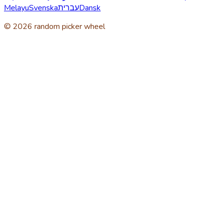
Melayu
Svenska
עברית
Dansk
© 2026 random picker wheel