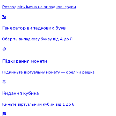
Розподіліть імена на випадкові групи
🔤
Генератор випадкових букв
Оберіть випадкову букву від А до Я
🪙
Підкидання монети
Підкиньте віртуальну монету — орел чи решка
🎲
Кидання кубика
Киньте віртуальний кубик від 1 до 6
🏁