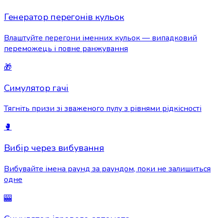
Генератор перегонів кульок
Влаштуйте перегони іменних кульок — випадковий
переможець і повне ранжування
🎁
Симулятор гачі
Тягніть призи зі зваженого пулу з рівнями рідкісності
🥊
Вибір через вибування
Вибувайте імена раунд за раундом, поки не залишиться
одне
🎰