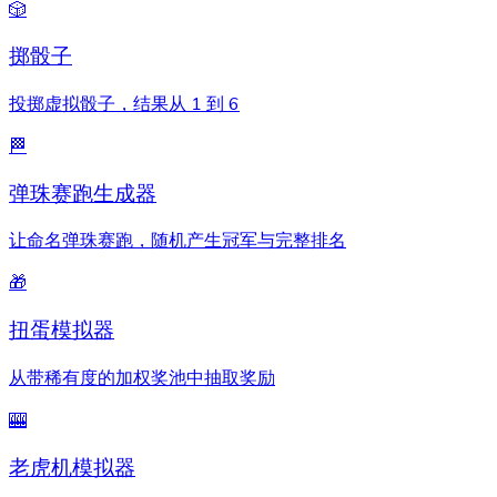
🎲
掷骰子
投掷虚拟骰子，结果从 1 到 6
🏁
弹珠赛跑生成器
让命名弹珠赛跑，随机产生冠军与完整排名
🎁
扭蛋模拟器
从带稀有度的加权奖池中抽取奖励
🎰
老虎机模拟器