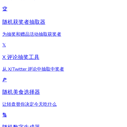
🏆
随机获奖者抽取器
为抽奖和赠品活动抽取获奖者
𝕏
X 评论抽奖工具
从 X/Twitter 评论中抽取中奖者
🍕
随机美食选择器
让转盘替你决定今天吃什么
🔢