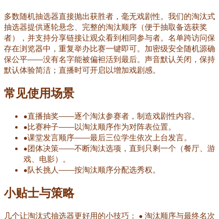
多数随机抽选器直接抛出获胜者，毫无戏剧性。我们的淘汰式
抽选器提供逐轮悬念、完整的淘汰顺序（便于抽取备选获奖
者），并支持分享链接让观众看到相同参与者。名单跨访问保
存在浏览器中，重复举办比赛一键即可。加密级安全随机源确
保公平——没有名字能被偏袒活到最后。声音默认关闭，保持
默认体验简洁；直播时可开启以增加戏剧感。
常见使用场景
•
直播抽奖——逐个淘汰参赛者，制造戏剧性内容。
•
比赛种子——以淘汰顺序作为对阵表位置。
•
课堂发言顺序——最后三位学生依次上台发言。
•
团体决策——不断淘汰选项，直到只剩一个（餐厅、游
戏、电影）。
•
队长挑人——按淘汰顺序分配选秀权。
小贴士与策略
几个让淘汰式抽选器更好用的小技巧： • 淘汰顺序与最终名次