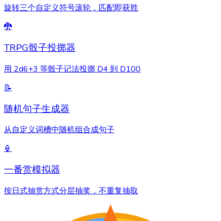
旋转三个自定义符号滚轮，匹配即获胜
🐉
TRPG骰子投掷器
用 2d6+3 等骰子记法投掷 D4 到 D100
📝
随机句子生成器
从自定义词槽中随机组合成句子
🏮
一番赏模拟器
按日式抽赏方式分层抽奖，不重复抽取