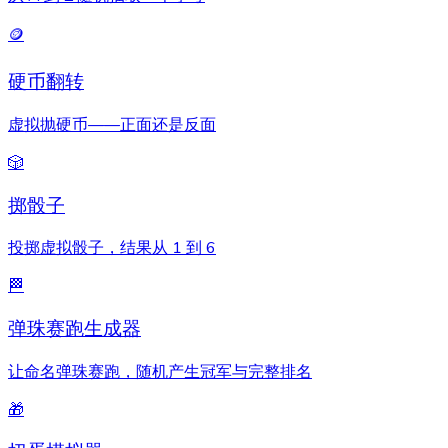
🪙
硬币翻转
虚拟抛硬币——正面还是反面
🎲
掷骰子
投掷虚拟骰子，结果从 1 到 6
🏁
弹珠赛跑生成器
让命名弹珠赛跑，随机产生冠军与完整排名
🎁