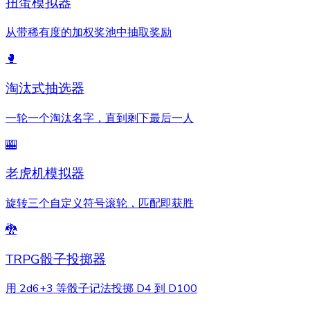
扭蛋模拟器
从带稀有度的加权奖池中抽取奖励
🥊
淘汰式抽选器
一轮一个淘汰名字，直到剩下最后一人
🎰
老虎机模拟器
旋转三个自定义符号滚轮，匹配即获胜
🐉
TRPG骰子投掷器
用 2d6+3 等骰子记法投掷 D4 到 D100