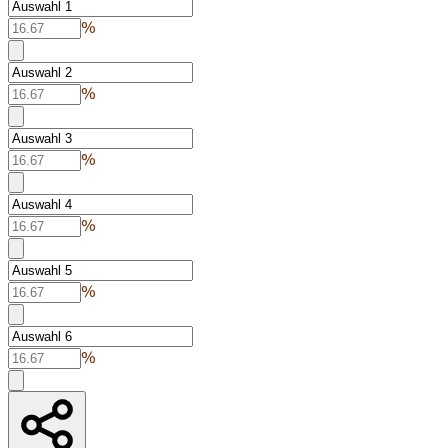
%
%
%
%
%
%