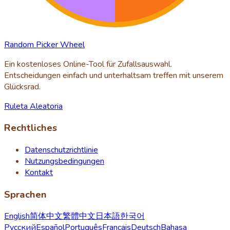
Random Picker Wheel
Ein kostenloses Online-Tool für Zufallsauswahl.
Entscheidungen einfach und unterhaltsam treffen mit unserem
Glücksrad.
Ruleta Aleatoria
Rechtliches
Datenschutzrichtlinie
Nutzungsbedingungen
Kontakt
Sprachen
English
简体中文
繁體中文
日本語
한국어
Русский
Español
Português
Français
Deutsch
Bahasa