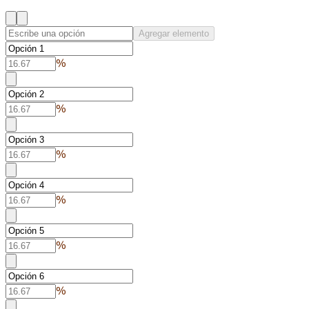
Agregar elemento
%
%
%
%
%
%