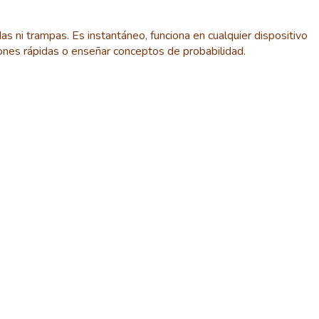
s ni trampas. Es instantáneo, funciona en cualquier dispositivo
iones rápidas o enseñar conceptos de probabilidad.