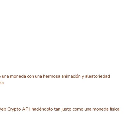
de una moneda con una hermosa animación y aleatoriedad
za.
 Web Crypto API, haciéndolo tan justo como una moneda física