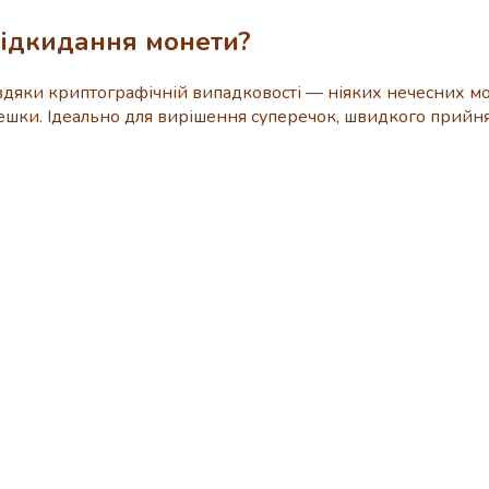
підкидання монети?
яки криптографічній випадковості — ніяких нечесних мон
і решки. Ідеально для вирішення суперечок, швидкого прийн