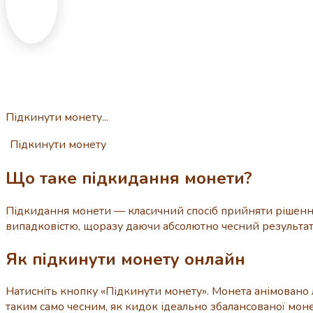
H
T
Підкинути монету...
Підкинути монету
Що таке підкидання монети?
Підкидання монети — класичний спосіб прийняти рішення
випадковістю, щоразу даючи абсолютно чесний результат «
Як підкинути монету онлайн
Натисніть кнопку «Підкинути монету». Монета анімовано 
таким само чесним, як кидок ідеально збалансованої моне