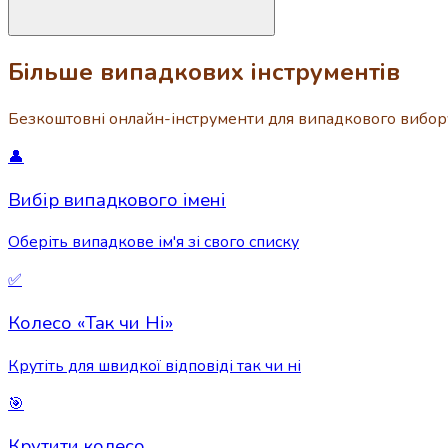
Більше випадкових інструментів
Безкоштовні онлайн-інструменти для випадкового вибору
👤
Вибір випадкового імені
Оберіть випадкове ім'я зі свого списку
✅
Колесо «Так чи Ні»
Крутіть для швидкої відповіді так чи ні
🎯
Крутити колесо