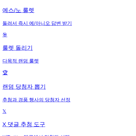
예스/노 룰렛
돌려서 즉시 예/아니오 답변 받기
🎯
룰렛 돌리기
다목적 랜덤 룰렛
🏆
랜덤 당첨자 뽑기
추첨과 경품 행사의 당첨자 선정
𝕏
X 댓글 추첨 도구