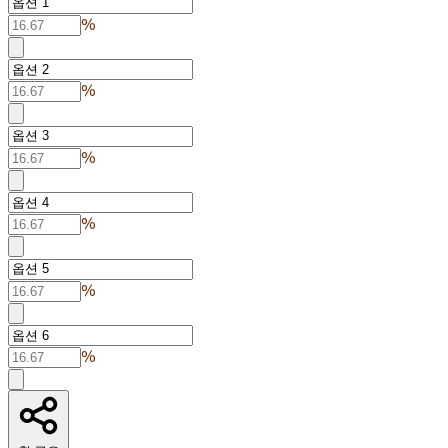
%
%
%
%
%
%