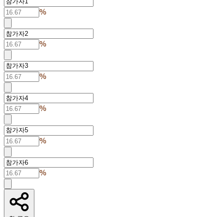
%
%
%
%
%
%