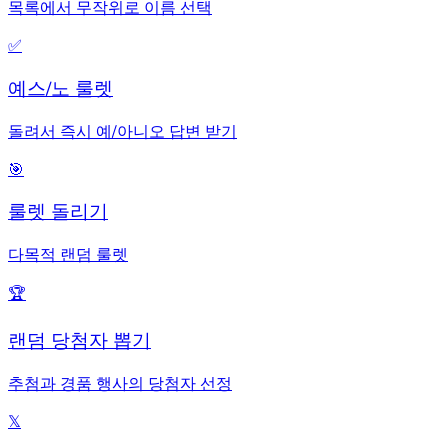
목록에서 무작위로 이름 선택
✅
예스/노 룰렛
돌려서 즉시 예/아니오 답변 받기
🎯
룰렛 돌리기
다목적 랜덤 룰렛
🏆
랜덤 당첨자 뽑기
추첨과 경품 행사의 당첨자 선정
𝕏