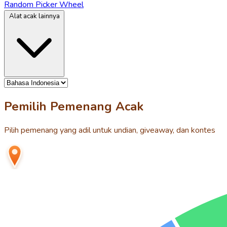
Random Picker Wheel
Alat acak lainnya
Pemilih Pemenang Acak
Pilih pemenang yang adil untuk undian, giveaway, dan kontes