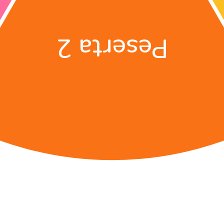
Peserta 2