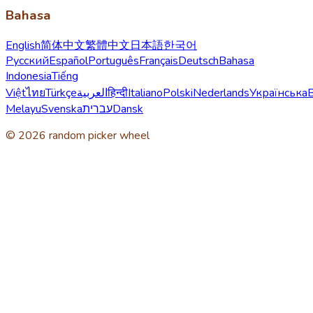
Bahasa
English
简体中文
繁體中文
日本語
한국어
Русский
Español
Português
Français
Deutsch
Bahasa
Indonesia
Tiếng
Việt
ไทย
Türkçe
العربية
हिन्दी
Italiano
Polski
Nederlands
Українська
Melayu
Svenska
עברית
Dansk
© 2026 random picker wheel