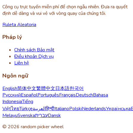
Công cụ trực tuyến miễn phí để chọn ngẫu nhiên. Đưa ra quyết
định dễ dàng và vui vẻ với vòng quay của chúng tôi.
Ruleta Aleatoria
Pháp lý
Chính sách Bảo mật
Điều khoản Dịch vụ
Liên hệ
Ngôn ngữ
English
简体中文
繁體中文
日本語
한국어
Русский
Español
Português
Français
Deutsch
Bahasa
Indonesia
Tiếng
Việt
ไทย
Türkçe
العربية
हिन्दी
Italiano
Polski
Nederlands
Українська
Melayu
Svenska
עברית
Dansk
© 2026 random picker wheel