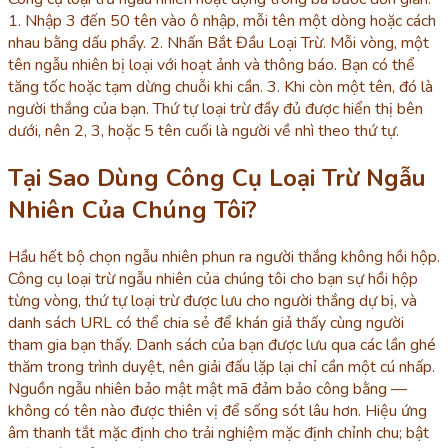
1. Nhập 3 đến 50 tên vào ô nhập, mỗi tên một dòng hoặc cách
nhau bằng dấu phẩy. 2. Nhấn Bắt Đầu Loại Trừ. Mỗi vòng, một
tên ngẫu nhiên bị loại với hoạt ảnh và thông báo. Bạn có thể
tăng tốc hoặc tạm dừng chuỗi khi cần. 3. Khi còn một tên, đó là
người thắng của bạn. Thứ tự loại trừ đầy đủ được hiển thị bên
dưới, nên 2, 3, hoặc 5 tên cuối là người về nhì theo thứ tự.
Tại Sao Dùng Công Cụ Loại Trừ Ngẫu
Nhiên Của Chúng Tôi?
Hầu hết bộ chọn ngẫu nhiên phun ra người thắng không hồi hộp.
Công cụ loại trừ ngẫu nhiên của chúng tôi cho bạn sự hồi hộp
từng vòng, thứ tự loại trừ được lưu cho người thắng dự bị, và
danh sách URL có thể chia sẻ để khán giả thấy cùng người
tham gia bạn thấy. Danh sách của bạn được lưu qua các lần ghé
thăm trong trình duyệt, nên giải đấu lặp lại chỉ cần một cú nhấp.
Nguồn ngẫu nhiên bảo mật mật mã đảm bảo công bằng —
không có tên nào được thiên vị để sống sót lâu hơn. Hiệu ứng
âm thanh tắt mặc định cho trải nghiệm mặc định chỉnh chu; bật