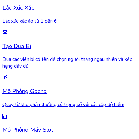
Lắc Xúc Xắc
Lắc xúc xắc ảo từ 1 đến 6
🏁
Tạo Đua Bi
Đua các viên bi có tên để chọn người thắng ngẫu nhiên và xếp
hạng đầy đủ
🎁
Mô Phỏng Gacha
Quay từ kho phần thưởng có trọng số với các cấp độ hiếm
🎰
Mô Phỏng Máy Slot