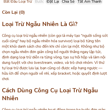
Bắt Đầu Loại Trừ
Bước
Đặt Lại
Chia Sẻ
Tắt Âm Thanh
Còn Lại (0)
Loại Trừ Ngẫu Nhiên Là Gì?
Công cụ loại trừ ngẫu nhiên (còn gọi là máy tạo "người sống sót
cuối cùng" hay bộ ngẫu nhiên hóa survivor) loại bỏ từng tên
một khỏi danh sách cho đến khi chỉ còn lại một. Không như bộ
chọn ngẫu nhiên đơn giản công bố người thắng ngay lập tức,
định dạng loại trừ diễn ra từng vòng, tạo sự hồi hộp và làm nội
dung tuyệt vời cho livestream, video, và trò chơi nhóm. Vì thứ
tự loại trừ được lưu lại, bạn cũng có được xếp hạng ngược —
hữu ích để chọn người về nhì, xếp bracket, hoặc quyết định lượt
chơi.
Cách Dùng Công Cụ Loại Trừ Ngẫu
Nhiên
Công cụ loại trừ ngẫu nhiên hoạt động trong ba bước đơn giản: