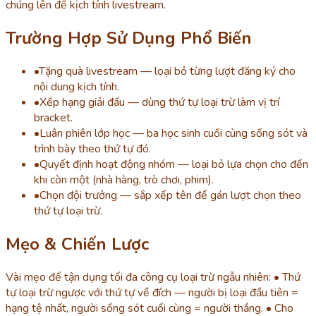
chúng lên để kịch tính livestream.
Trường Hợp Sử Dụng Phổ Biến
•
Tặng quà livestream — loại bỏ từng lượt đăng ký cho
nội dung kịch tính.
•
Xếp hạng giải đấu — dùng thứ tự loại trừ làm vị trí
bracket.
•
Luân phiên lớp học — ba học sinh cuối cùng sống sót và
trình bày theo thứ tự đó.
•
Quyết định hoạt động nhóm — loại bỏ lựa chọn cho đến
khi còn một (nhà hàng, trò chơi, phim).
•
Chọn đội trưởng — sắp xếp tên để gán lượt chọn theo
thứ tự loại trừ.
Mẹo & Chiến Lược
Vài mẹo để tận dụng tối đa công cụ loại trừ ngẫu nhiên: • Thứ
tự loại trừ ngược với thứ tự về đích — người bị loại đầu tiên =
hạng tệ nhất, người sống sót cuối cùng = người thắng. • Cho