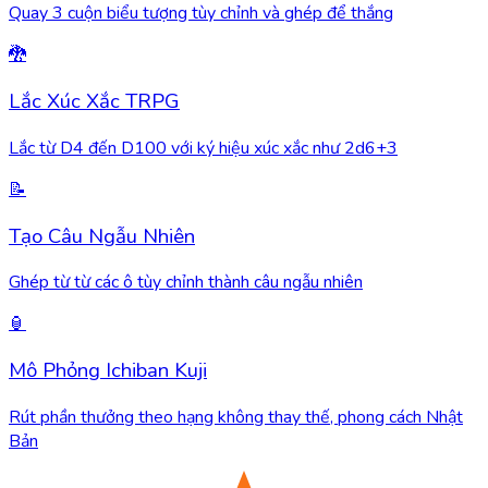
Quay 3 cuộn biểu tượng tùy chỉnh và ghép để thắng
🐉
Lắc Xúc Xắc TRPG
Lắc từ D4 đến D100 với ký hiệu xúc xắc như 2d6+3
📝
Tạo Câu Ngẫu Nhiên
Ghép từ từ các ô tùy chỉnh thành câu ngẫu nhiên
🏮
Mô Phỏng Ichiban Kuji
Rút phần thưởng theo hạng không thay thế, phong cách Nhật
Bản