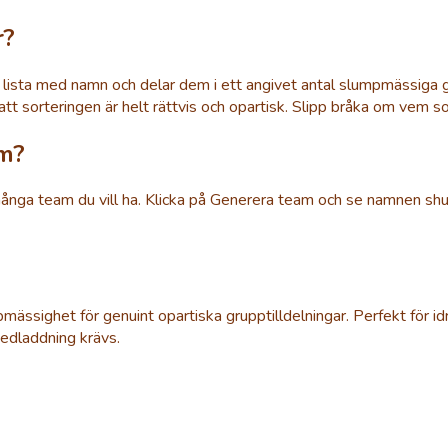
r?
 lista med namn och delar dem i ett angivet antal slumpmässig
t sorteringen är helt rättvis och opartisk. Slipp bråka om vem so
m?
 många team du vill ha. Klicka på Generera team och se namnen shu
sighet för genuint opartiska grupptilldelningar. Perfekt för idr
nedladdning krävs.