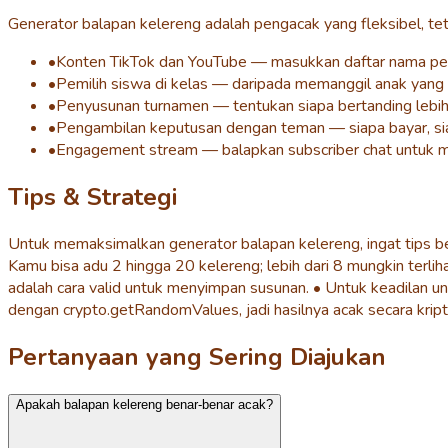
Generator balapan kelereng adalah pengacak yang fleksibel, te
•
Konten TikTok dan YouTube — masukkan daftar nama pen
•
Pemilih siswa di kelas — daripada memanggil anak yang 
•
Penyusunan turnamen — tentukan siapa bertanding lebih d
•
Pengambilan keputusan dengan teman — siapa bayar, siapa
•
Engagement stream — balapkan subscriber chat untuk m
Tips & Strategi
Untuk memaksimalkan generator balapan kelereng, ingat tips ber
Kamu bisa adu 2 hingga 20 kelereng; lebih dari 8 mungkin terlih
adalah cara valid untuk menyimpan susunan. • Untuk keadilan u
dengan crypto.getRandomValues, jadi hasilnya acak secara kript
Pertanyaan yang Sering Diajukan
Apakah balapan kelereng benar-benar acak?