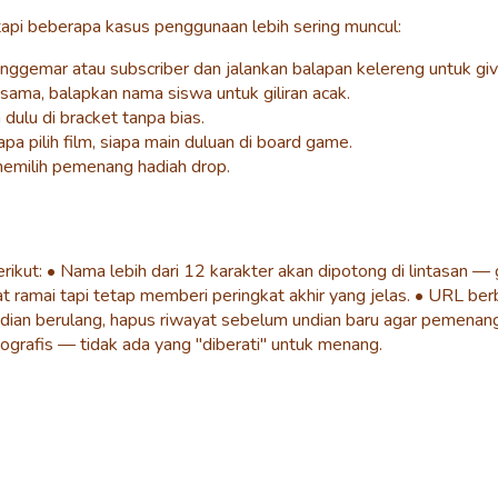
tapi beberapa kasus penggunaan lebih sering muncul:
ggemar atau subscriber dan jalankan balapan kelereng untuk gi
sama, balapkan nama siswa untuk giliran acak.
ulu di bracket tanpa bias.
 pilih film, siapa main duluan di board game.
emilih pemenang hadiah drop.
ikut: • Nama lebih dari 12 karakter akan dipotong di lintasan —
at ramai tapi tetap memberi peringkat akhir yang jelas. • URL ber
ndian berulang, hapus riwayat sebelum undian baru agar pemenang
ografis — tidak ada yang "diberati" untuk menang.