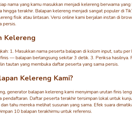
iap nama yang kamu masukkan menjadi kelereng berwarna yang bala
hingga terakhir. Balapan kelereng menjadi sangat populer di T
reng fisik atau lintasan. Versi online kami berjalan instan di b
 persis.
n Kelereng
ah: 1. Masukkan nama peserta balapan di kolom input, satu per b
finis — balapan berlangsung sekitar 3 detik. 3. Periksa hasilnya
lin tautan yang membuka daftar peserta yang sama persis.
apan Kelereng Kami?
g, generator balapan kelereng kami menyimpan urutan finis le
pendaftaran. Daftar peserta terakhir tersimpan lokal untuk kunj
 dan tahu mereka melihat susunan yang sama. Efek suara dimati
yimpan 10 balapan terakhirmu untuk referensi.