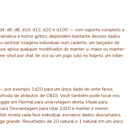
d4, d6, d8, d10, d12, d20 e d100 — com suporte completo a
rrativa e horror gótico, dependem bastante desses dados
u rastrear rolagens individuais num caderno, um lançador de
ura, aplica qualquer modificador de manter-o-maior ou manter-
e-shot por chat de voz ou um jogo solo no trajeto, um roller
 — por exemplo 1d20 para um único dado de vinte faces,
o método de atributos de D&D). Você também pode tocar nos
toggle em Normal para uma rolagem direta. Mude para
para Desvantagem para rolar 2d20 e manter o menor.
ler revela cada face individual, esmaece dados descartados
ge grande. Resultados de 20 natural e 1 natural em um único