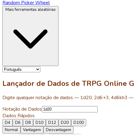
Random Picker Wheel
Mais ferramentas aleatórias
Lançador de Dados de TRPG Online Gr
Digite qualquer notação de dados — 1d20, 2d6+3, 4d6kh3 — e 
Notação de Dados
Dados Rápidos
D4
D6
D8
D10
D12
D20
D100
Normal
Vantagem
Desvantagem