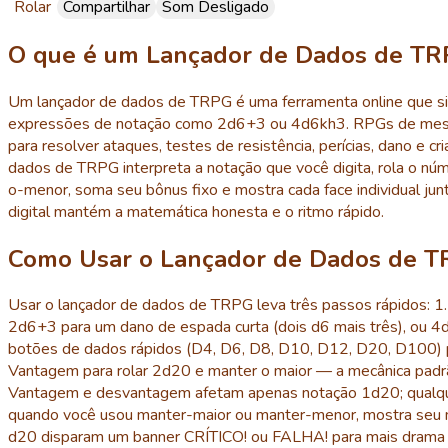
Rolar
Compartilhar
Som Desligado
O que é um Lançador de Dados de T
Um lançador de dados de TRPG é uma ferramenta online que s
expressões de notação como 2d6+3 ou 4d6kh3. RPGs de mesa, 
para resolver ataques, testes de resistência, perícias, dano e 
dados de TRPG interpreta a notação que você digita, rola o nú
o-menor, soma seu bônus fixo e mostra cada face individual jun
digital mantém a matemática honesta e o ritmo rápido.
Como Usar o Lançador de Dados de 
Usar o lançador de dados de TRPG leva três passos rápidos: 1
2d6+3 para um dano de espada curta (dois d6 mais três), ou 4
botões de dados rápidos (D4, D6, D8, D10, D12, D20, D100) p
Vantagem para rolar 2d20 e manter o maior — a mecânica padr
Vantagem e desvantagem afetam apenas notação 1d20; qualquer 
quando você usou manter-maior ou manter-menor, mostra seu mod
d20 disparam um banner CRÍTICO! ou FALHA! para mais drama