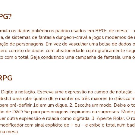
RPG?
imula os dados poliédricos padrão usados em RPGs de mesa — 
de sistemas de fantasia dungeon-crawl a jogos modernos de na
criação de personagens. Em vez de vasculhar uma bolsa de dados o
mero correto de dados com aleatoriedade criptograficamente seg
to com o total. Seja conduzindo uma campanha de fantasia, uma on
TRPG
. Digite a notação. Escreva uma expressão no campo de notação
d6kh3 para rolar quatro d6 e manter os três maiores (o clássic
ara pré-definir 1d em um clique. 2. Escolha um modo. Deixe o 
ão de D&D 5e para personagens inspirados ou surpresos. Mude 
outra expressão é rolada como digitada. 3. Aperte Rolar. O rol
ificador com sinal explícito de + ou − e exibe o total num bad
 na mesa.