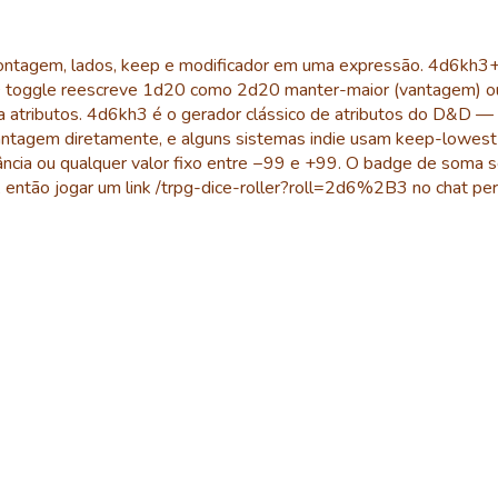
contagem, lados, keep e modificador em uma expressão. 4d6kh3
 toggle reescreve 1d20 como 2d20 manter-maior (vantagem) ou 
a atributos. 4d6kh3 é o gerador clássico de atributos do D&D — ro
agem diretamente, e alguns sistemas indie usam keep-lowest p
ncia ou qualquer valor fixo entre −99 e +99. O badge de soma se
l, então jogar um link /trpg-dice-roller?roll=2d6%2B3 no chat 