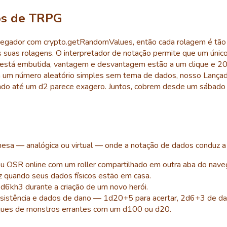
os de TRPG
gador com crypto.getRandomValues, então cada rolagem é tão i
suas rolagens. O interpretador de notação permite que um único 
está embutida, vantagem e desvantagem estão a um clique e 20
ra um número aleatório simples sem tema de dados, nosso Lança
ando até um d2 parece exagero. Juntos, cobrem desde um sábado
sa — analógica ou virtual — onde a notação de dados conduz a 
 OSR online com um roller compartilhado em outra aba do nave
z quando seus dados físicos estão em casa.
d6kh3 durante a criação de um novo herói.
sistência e dados de dano — 1d20+5 para acertar, 2d6+3 de dano
eques de monstros errantes com um d100 ou d20.