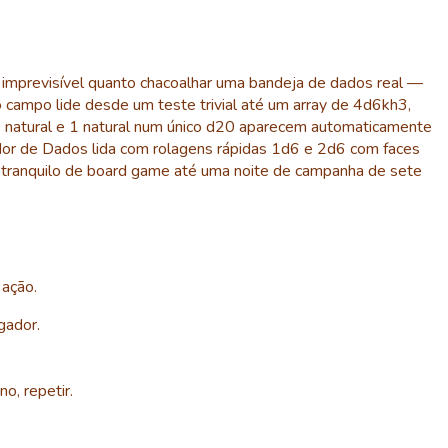
mprevisível quanto chacoalhar uma bandeja de dados real —
campo lide desde um teste trivial até um array de 4d6kh3,
 natural e 1 natural num único d20 aparecem automaticamente
dor de Dados lida com rolagens rápidas 1d6 e 2d6 com faces
 tranquilo de board game até uma noite de campanha de sete
ação.
gador.
, repetir.