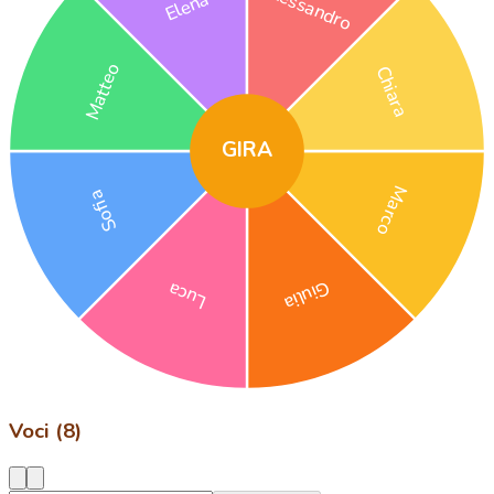
Alessandro
Elena
Matteo
Chiara
GIRA
Marco
Sofia
Giulia
Luca
Voci (8)