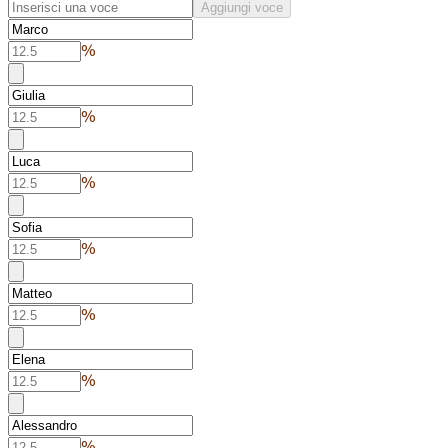
Aggiungi voce
%
%
%
%
%
%
%