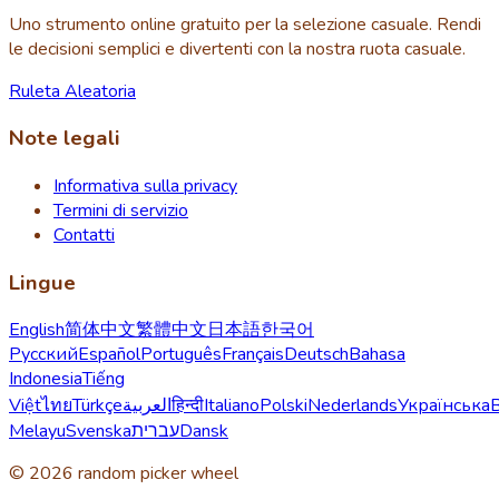
Uno strumento online gratuito per la selezione casuale. Rendi
le decisioni semplici e divertenti con la nostra ruota casuale.
Ruleta Aleatoria
Note legali
Informativa sulla privacy
Termini di servizio
Contatti
Lingue
English
简体中文
繁體中文
日本語
한국어
Русский
Español
Português
Français
Deutsch
Bahasa
Indonesia
Tiếng
Việt
ไทย
Türkçe
العربية
हिन्दी
Italiano
Polski
Nederlands
Українська
Melayu
Svenska
עברית
Dansk
© 2026 random picker wheel