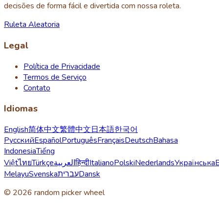
decisões de forma fácil e divertida com nossa roleta.
Ruleta Aleatoria
Legal
Política de Privacidade
Termos de Serviço
Contato
Idiomas
English
简体中文
繁體中文
日本語
한국어
Русский
Español
Português
Français
Deutsch
Bahasa
Indonesia
Tiếng
Việt
ไทย
Türkçe
العربية
हिन्दी
Italiano
Polski
Nederlands
Українська
Melayu
Svenska
עברית
Dansk
© 2026 random picker wheel