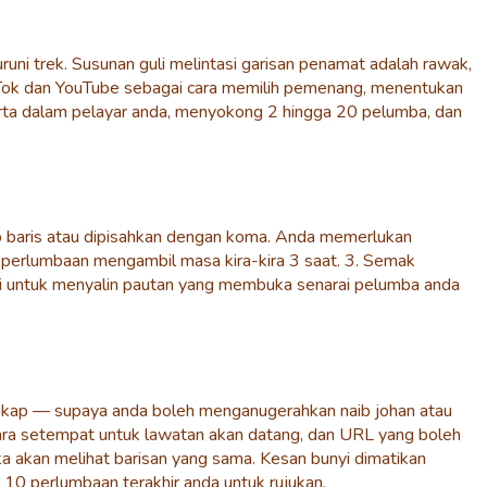
ni trek. Susunan guli melintasi garisan penamat adalah rawak,
kTok dan YouTube sebagai cara memilih pemenang, menentukan
merta dalam pelayar anda, menyokong 2 hingga 20 pelumba, dan
p baris atau dipisahkan dengan koma. Anda memerlukan
— perlumbaan mengambil masa kira-kira 3 saat. 3. Semak
si untuk menyalin pautan yang membuka senarai pelumba anda
ngkap — supaya anda boleh menganugerahkan naib johan atau
cara setempat untuk lawatan akan datang, dan URL yang boleh
ka akan melihat barisan yang sama. Kesan bunyi dimatikan
10 perlumbaan terakhir anda untuk rujukan.