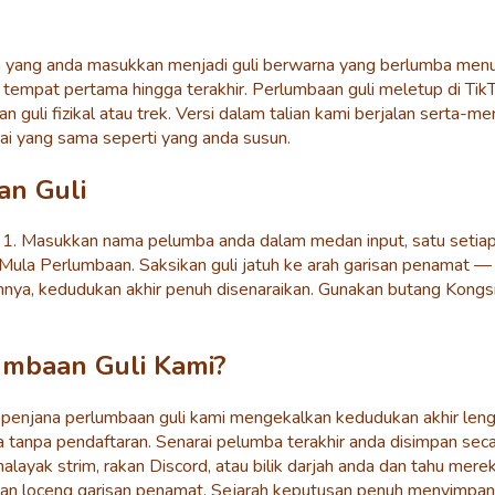
a yang anda masukkan menjadi guli berwarna yang berlumba menuru
tempat pertama hingga terakhir. Perlumbaan guli meletup di Ti
 guli fizikal atau trek. Versi dalam talian kami berjalan serta-
ai yang sama seperti yang anda susun.
an Guli
 1. Masukkan nama pelumba anda dalam medan input, satu setia
g Mula Perlumbaan. Saksikan guli jatuh ke arah garisan penamat 
hnya, kedudukan akhir penuh disenaraikan. Gunakan butang Kong
mbaan Guli Kami?
 penjana perlumbaan guli kami mengekalkan kedudukan akhir le
a tanpa pendaftaran. Senarai pelumba terakhir anda disimpan se
ayak strim, rakan Discord, atau bilik darjah anda dan tahu mere
an loceng garisan penamat. Sejarah keputusan penuh menyimpan 