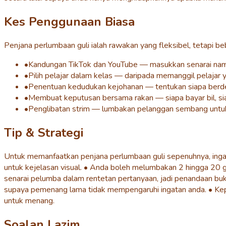
Kes Penggunaan Biasa
Penjana perlumbaan guli ialah rawakan yang fleksibel, tetapi b
•
Kandungan TikTok dan YouTube — masukkan senarai nama 
•
Pilih pelajar dalam kelas — daripada memanggil pelajar 
•
Penentuan kedudukan kejohanan — tentukan siapa berde
•
Membuat keputusan bersama rakan — siapa bayar bil, siap
•
Penglibatan strim — lumbakan pelanggan sembang untu
Tip & Strategi
Untuk memanfaatkan penjana perlumbaan guli sepenuhnya, ingat
untuk kejelasan visual. • Anda boleh melumbakan 2 hingga 20 g
senarai pelumba dalam rentetan pertanyaan, jadi penandaan buk
supaya pemenang lama tidak mempengaruhi ingatan anda. • Kepu
untuk menang.
Soalan Lazim