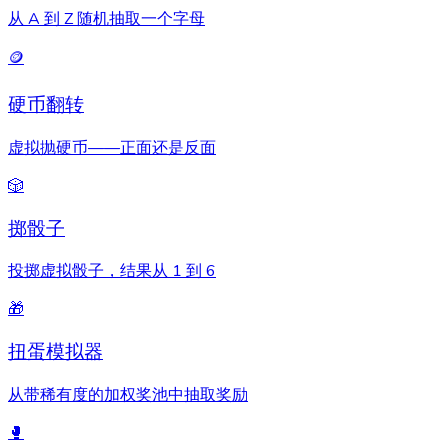
从 A 到 Z 随机抽取一个字母
🪙
硬币翻转
虚拟抛硬币——正面还是反面
🎲
掷骰子
投掷虚拟骰子，结果从 1 到 6
🎁
扭蛋模拟器
从带稀有度的加权奖池中抽取奖励
🥊