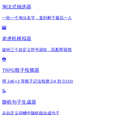
淘汰式抽选器
一轮一个淘汰名字，直到剩下最后一人
🎰
老虎机模拟器
旋转三个自定义符号滚轮，匹配即获胜
🐉
TRPG骰子投掷器
用 2d6+3 等骰子记法投掷 D4 到 D100
📝
随机句子生成器
从自定义词槽中随机组合成句子