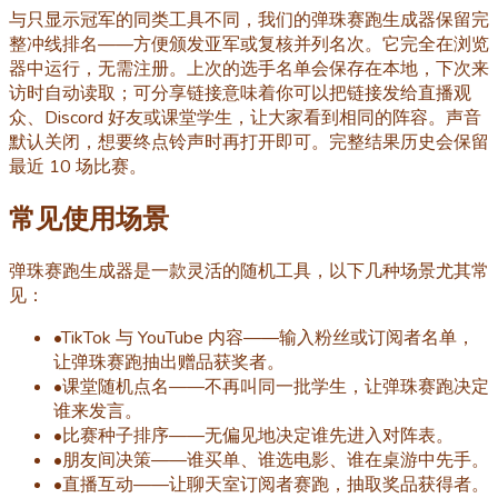
与只显示冠军的同类工具不同，我们的弹珠赛跑生成器保留完
整冲线排名——方便颁发亚军或复核并列名次。它完全在浏览
器中运行，无需注册。上次的选手名单会保存在本地，下次来
访时自动读取；可分享链接意味着你可以把链接发给直播观
众、Discord 好友或课堂学生，让大家看到相同的阵容。声音
默认关闭，想要终点铃声时再打开即可。完整结果历史会保留
最近 10 场比赛。
常见使用场景
弹珠赛跑生成器是一款灵活的随机工具，以下几种场景尤其常
见：
•
TikTok 与 YouTube 内容——输入粉丝或订阅者名单，
让弹珠赛跑抽出赠品获奖者。
•
课堂随机点名——不再叫同一批学生，让弹珠赛跑决定
谁来发言。
•
比赛种子排序——无偏见地决定谁先进入对阵表。
•
朋友间决策——谁买单、谁选电影、谁在桌游中先手。
•
直播互动——让聊天室订阅者赛跑，抽取奖品获得者。