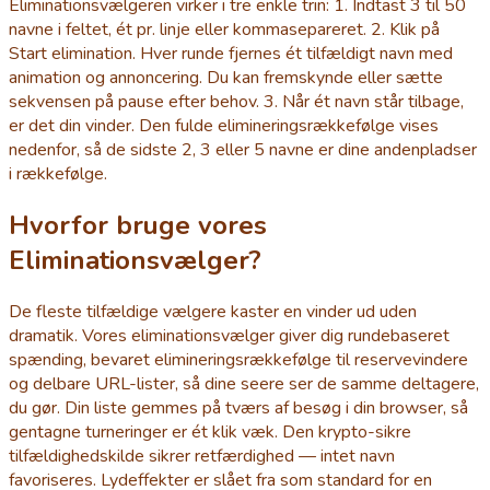
Eliminationsvælgeren virker i tre enkle trin: 1. Indtast 3 til 50
navne i feltet, ét pr. linje eller kommasepareret. 2. Klik på
Start elimination. Hver runde fjernes ét tilfældigt navn med
animation og annoncering. Du kan fremskynde eller sætte
sekvensen på pause efter behov. 3. Når ét navn står tilbage,
er det din vinder. Den fulde elimineringsrækkefølge vises
nedenfor, så de sidste 2, 3 eller 5 navne er dine andenpladser
i rækkefølge.
Hvorfor bruge vores
Eliminationsvælger?
De fleste tilfældige vælgere kaster en vinder ud uden
dramatik. Vores eliminationsvælger giver dig rundebaseret
spænding, bevaret elimineringsrækkefølge til reservevindere
og delbare URL-lister, så dine seere ser de samme deltagere,
du gør. Din liste gemmes på tværs af besøg i din browser, så
gentagne turneringer er ét klik væk. Den krypto-sikre
tilfældighedskilde sikrer retfærdighed — intet navn
favoriseres. Lydeffekter er slået fra som standard for en