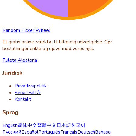
Random Picker Wheel
Et gratis online-værktøj til tilfældig udvælgelse. Gør
beslutninger enkle og sjove med vores hjul.
Ruleta Aleatoria
Juridisk
Privatlivspolitik
Servicevilkår
Kontakt
Sprog
English
简体中文
繁體中文
日本語
한국어
Русский
Español
Português
Français
Deutsch
Bahasa