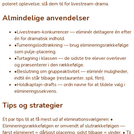
poleret oplevelse; slå dem til for livestream-drama.
Almindelige anvendelser
•
Livestream-konkurrencer — eliminér deltagere én efter
én for dramatisk indhold.
•
Turneringslodtrækning — brug elimineringsrækkefølge
som pulje-placering.
•
Turtagning i klassen — de sidste tre elever overlever
og præsenterer i den rækkefølge.
•
Beslutning om gruppeaktivitet — eliminér muligheder,
indtil én står tilbage (restauranter, spil, film).
•
Holdkaptajn-drafts — ordn navne for at tildele valg i
elimineringssekvens.
Tips og strategier
Et par tips til at få mest ud af eliminationsvælgeren: •
Elimineringsrækkefølgen er omvendt af slutrækkefølgen —
først elimineret = dårligst placering, sidst tilbage = vinder. • Til