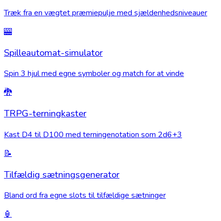
Træk fra en vægtet præmiepulje med sjældenhedsniveauer
🎰
Spilleautomat-simulator
Spin 3 hjul med egne symboler og match for at vinde
🐉
TRPG-terningkaster
Kast D4 til D100 med terningenotation som 2d6+3
📝
Tilfældig sætningsgenerator
Bland ord fra egne slots til tilfældige sætninger
🏮