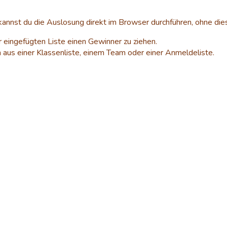
annst du die Auslosung direkt im Browser durchführen, ohne dies
 eingefügten Liste einen Gewinner zu ziehen.
aus einer Klassenliste, einem Team oder einer Anmeldeliste.