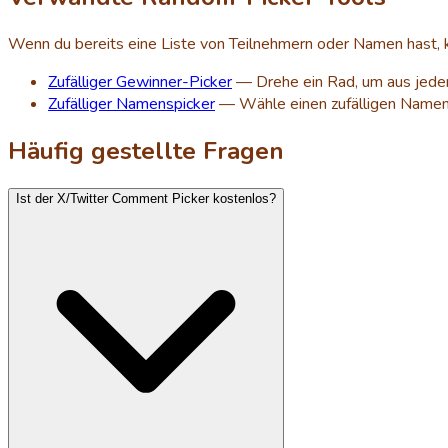
Wenn du bereits eine Liste von Teilnehmern oder Namen hast, k
Zufälliger Gewinner-Picker
— Drehe ein Rad, um aus jeder
Zufälliger Namenspicker
— Wähle einen zufälligen Namen 
Häufig gestellte Fragen
Ist der X/Twitter Comment Picker kostenlos?