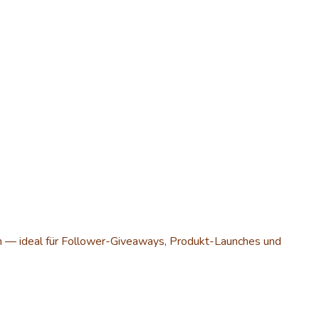
en — ideal für Follower-Giveaways, Produkt-Launches und