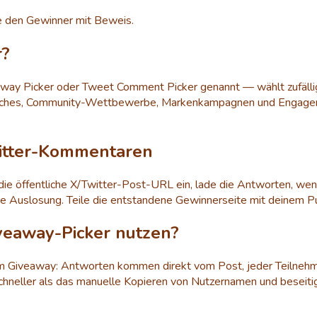
de den Gewinner mit Beweis.
r?
way Picker oder Tweet Comment Picker genannt — wählt zufällig
Launches, Community-Wettbewerbe, Markenkampagnen und Engage
witter-Kommentaren
die öffentliche X/Twitter-Post-URL ein, lade die Antworten, wen
ge Auslosung. Teile die entstandene Gewinnerseite mit deinem Pu
veaway-Picker nutzen?
m Giveaway: Antworten kommen direkt vom Post, jeder Teilnehmer 
schneller als das manuelle Kopieren von Nutzernamen und besei