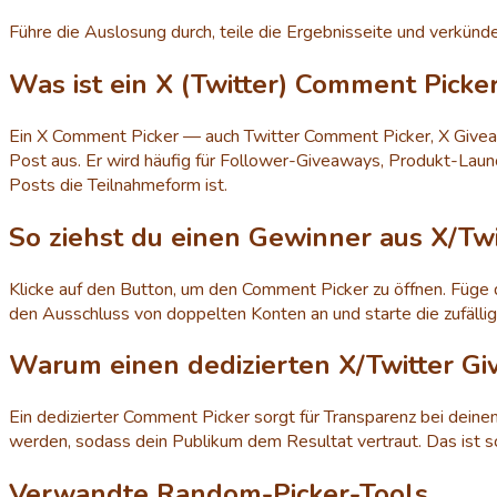
Führe die Auslosung durch, teile die Ergebnisseite und verkün
Was ist ein X (Twitter) Comment Picke
Ein X Comment Picker — auch Twitter Comment Picker, X Givea
Post aus. Er wird häufig für Follower-Giveaways, Produkt-
Posts die Teilnahmeform ist.
So ziehst du einen Gewinner aus X/T
Klicke auf den Button, um den Comment Picker zu öffnen. Füge 
den Ausschluss von doppelten Konten an und starte die zufälli
Warum einen dedizierten X/Twitter Gi
Ein dedizierter Comment Picker sorgt für Transparenz bei deine
werden, sodass dein Publikum dem Resultat vertraut. Das ist 
Verwandte Random-Picker-Tools