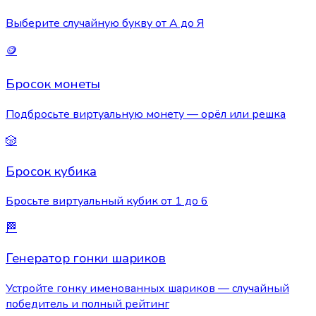
Выберите случайную букву от А до Я
🪙
Бросок монеты
Подбросьте виртуальную монету — орёл или решка
🎲
Бросок кубика
Бросьте виртуальный кубик от 1 до 6
🏁
Генератор гонки шариков
Устройте гонку именованных шариков — случайный
победитель и полный рейтинг