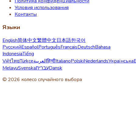
Политика конфиденциальности
Условия использования
Контакты
Языки
English
简体中文
繁體中文
日本語
한국어
Русский
Español
Português
Français
Deutsch
Bahasa
Indonesia
Tiếng
Việt
ไทย
Türkçe
العربية
हिन्दी
Italiano
Polski
Nederlands
Українська
Melayu
Svenska
עברית
Dansk
© 2026 колесо случайного выбора