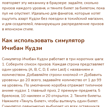
повторяет эту механику в браузере: задайте, сколько
призов каждого уровня, и тяните билет за билетом, пока
пул не опустеет. Идеально для фанатов, которые хотят
ощутить азарт Кудзи без поездки в токийский магазин,
и для создателей, планирующих распределение призов
в японском стиле.
Как использовать симулятор
Ичибан Кудзи
Симулятор Ичибан Кудзи работает в три коротких шага:
1. Соберите список призов. Каждая строка представляет
один уровень (A, B, C, D, E или Last) с названием и
количеством. Добавляйте строки кнопкой «+ Добавить
уровень» до 20 всего, задавайте количество от 1 до 99
на уровень. По умолчанию коробка отражает типичное
аниме-кудзи: 1 главный приз, 2 премиум-предмета, 5
брелоков, 10 наклеек и 20 открыток. 2. Тяните билеты.
Нажмите «Тянуть билет», чтобы вытянуть один билет.
Симулятор равномерно выбирает из всех оставшихся